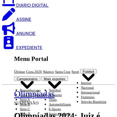
DIARIO DIGITAL
ASSINE
ANUNCIE
EXPEDIENTE
Menu Portal
Últimas
Copa 2026
Náutico
Santa Cruz
Sport
Futebol
Campeonatos
Mais esportes
Interior
Nacional
Pernambucano
Voleibol
Olimpíadas
Internacional
Copa do Nordeste
Basquete
Feminino
Série A
Tênis
Seleção Brasileira
SUSPENSÃO
Série B
Automobilismo
Série C
E-Sports
Olimpíadas 2024: Juiz é
Série D
Jogos escolares