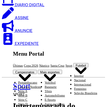
DIARIO DIGITAL
ASSINE
ANUNCIE
EXPEDIENTE
Menu Portal
Últimas
Copa 2026
Náutico
Santa Cruz
Sport
Futebol
Campeonatos
Mais esportes
Interior
Nacional
Pernambucano
Voleibol
Sport
Internacional
Copa do Nordeste
Basquete
Feminino
Série A
Tênis
Seleção Brasileira
SPORT
Série B
Automobilismo
Série C
E-Sports
Intertemporada do
Série D
Jogos escolares