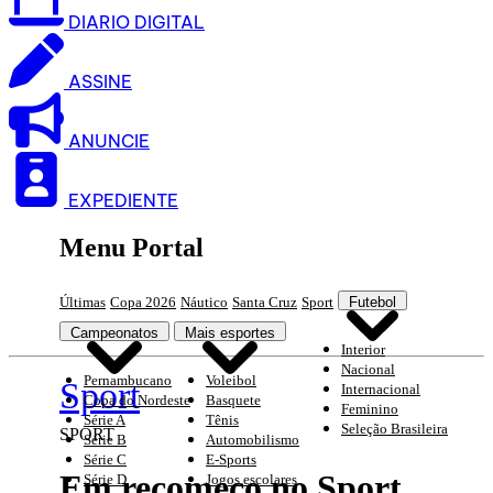
DIARIO DIGITAL
ASSINE
ANUNCIE
EXPEDIENTE
Menu Portal
Últimas
Copa 2026
Náutico
Santa Cruz
Sport
Futebol
Campeonatos
Mais esportes
Interior
Nacional
Pernambucano
Voleibol
Sport
Internacional
Copa do Nordeste
Basquete
Feminino
Série A
Tênis
Seleção Brasileira
SPORT
Série B
Automobilismo
Série C
E-Sports
Em recomeço no Sport,
Série D
Jogos escolares