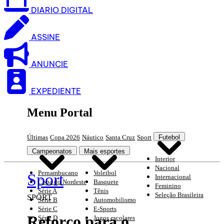
DIARIO DIGITAL
ASSINE
ANUNCIE
EXPEDIENTE
Menu Portal
Últimas
Copa 2026
Náutico
Santa Cruz
Sport
Futebol
Campeonatos
Mais esportes
Interior
Nacional
Pernambucano
Voleibol
Sport
Internacional
Copa do Nordeste
Basquete
Feminino
Série A
Tênis
Seleção Brasileira
SPORT
Série B
Automobilismo
Série C
E-Sports
Reforço para o
Série D
Jogos escolares