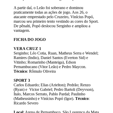
A partir daí, o Leão foi soberano e dominou
praticamente todas as ações de jogo. Aos 26, o
atacante emprestado pelo Cruzeiro, Vinícius Popó,
marcou seu primeiro tento vestindo as cores do Sport.
De pênalti, Popó deslocou Serginho e ampliou a
vantagem.
FICHA DO JOGO
VERA CRUZ 1
Serginho; Léo Cotia, Ruan, Matheus Serra e Wendel;
Ramires (Indio), Daniel Santos (Everton Sid) e
Vitinho; Romarinho (Manteiga), Edson
Pernambucano (Vitor Leão) e Pedro Maycon.
Técnico
: Rômulo Oliveira
SPORT 3
Carlos Eduardo; Elias (Arielton); Pedrão; Renzo
(Ryan) e Victor Gabriel; Pedro Bartoli (Deyvson),
Ítalo, Marcos Serrato, Pablo Pardal; Paulinho
(Matheusinho) e Vinícius Popó (Igor).
Técnico
:
Ricardo Severo
Local
: Arena de Pernambuco, São Lourenço da Mata