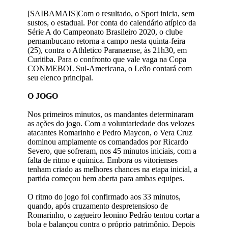
[SAIBAMAIS]Com o resultado, o Sport inicia, sem
sustos, o estadual. Por conta do calendário atípico da
Série A do Campeonato Brasileiro 2020, o clube
pernambucano retorna a campo nesta quinta-feira
(25), contra o Athletico Paranaense, às 21h30, em
Curitiba. Para o confronto que vale vaga na Copa
CONMEBOL Sul-Americana, o Leão contará com
seu elenco principal.
O JOGO
Nos primeiros minutos, os mandantes determinaram
as ações do jogo. Com a voluntariedade dos velozes
atacantes Romarinho e Pedro Maycon, o Vera Cruz
dominou amplamente os comandados por Ricardo
Severo, que sofreram, nos 45 minutos iniciais, com a
falta de ritmo e química. Embora os vitorienses
tenham criado as melhores chances na etapa inicial, a
partida começou bem aberta para ambas equipes.
O ritmo do jogo foi confirmado aos 33 minutos,
quando, após cruzamento despretensioso de
Romarinho, o zagueiro leonino Pedrão tentou cortar a
bola e balançou contra o próprio patrimônio. Depois