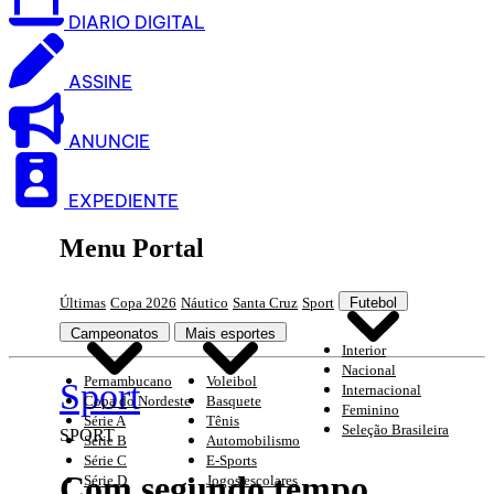
DIARIO DIGITAL
ASSINE
ANUNCIE
EXPEDIENTE
Menu Portal
Últimas
Copa 2026
Náutico
Santa Cruz
Sport
Futebol
Campeonatos
Mais esportes
Interior
Nacional
Pernambucano
Voleibol
Sport
Internacional
Copa do Nordeste
Basquete
Feminino
Série A
Tênis
Seleção Brasileira
SPORT
Série B
Automobilismo
Série C
E-Sports
Com segundo tempo
Série D
Jogos escolares