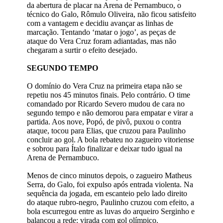
da abertura de placar na Arena de Pernambuco, o
técnico do Galo, Rômulo Oliveira, não ficou satisfeito
com a vantagem e decidiu avançar as linhas de
marcação. Tentando ‘matar o jogo’, as peças de
ataque do Vera Cruz foram adiantadas, mas não
chegaram a surtir o efeito desejado.
SEGUNDO TEMPO
O domínio do Vera Cruz na primeira etapa não se
repetiu nos 45 minutos finais. Pelo contrário. O time
comandado por Ricardo Severo mudou de cara no
segundo tempo e não demorou para empatar e virar a
partida. Aos nove, Popó, de pivô, puxou o contra
ataque, tocou para Elias, que cruzou para Paulinho
concluir ao gol. A bola rebateu no zagueiro vitoriense
e sobrou para Ítalo finalizar e deixar tudo igual na
Arena de Pernambuco.
Menos de cinco minutos depois, o zagueiro Matheus
Serra, do Galo, foi expulso após entrada violenta. Na
sequência da jogada, em escanteio pelo lado direito
do ataque rubro-negro, Paulinho cruzou com efeito, a
bola escurregou entre as luvas do arqueiro Serginho e
balançou a rede: virada com gol olímpico.