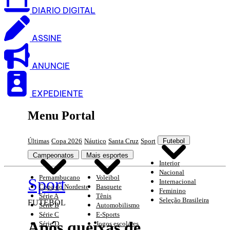
DIARIO DIGITAL
ASSINE
ANUNCIE
EXPEDIENTE
Menu Portal
Últimas
Copa 2026
Náutico
Santa Cruz
Sport
Futebol
Campeonatos
Mais esportes
Interior
Nacional
Pernambucano
Voleibol
Sport
Internacional
Copa do Nordeste
Basquete
Feminino
Série A
Tênis
Seleção Brasileira
FUTEBOL
Série B
Automobilismo
Série C
E-Sports
Após queixas de
Série D
Jogos escolares