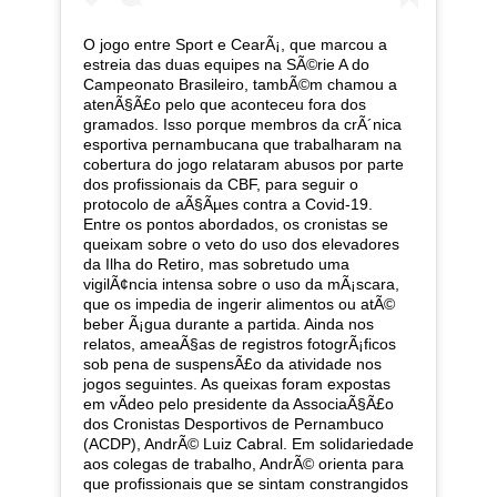
O jogo entre Sport e CearÃ¡, que marcou a
estreia das duas equipes na SÃ©rie A do
Campeonato Brasileiro, tambÃ©m chamou a
atenÃ§Ã£o pelo que aconteceu fora dos
gramados. Isso porque membros da crÃ´nica
esportiva pernambucana que trabalharam na
cobertura do jogo relataram abusos por parte
dos profissionais da CBF, para seguir o
protocolo de aÃ§Ãµes contra a Covid-19.
Entre os pontos abordados, os cronistas se
queixam sobre o veto do uso dos elevadores
da Ilha do Retiro, mas sobretudo uma
vigilÃ¢ncia intensa sobre o uso da mÃ¡scara,
que os impedia de ingerir alimentos ou atÃ©
beber Ã¡gua durante a partida. Ainda nos
relatos, ameaÃ§as de registros fotogrÃ¡ficos
sob pena de suspensÃ£o da atividade nos
jogos seguintes. As queixas foram expostas
em vÃ­deo pelo presidente da AssociaÃ§Ã£o
dos Cronistas Desportivos de Pernambuco
(ACDP), AndrÃ© Luiz Cabral. Em solidariedade
aos colegas de trabalho, AndrÃ© orienta para
que profissionais que se sintam constrangidos