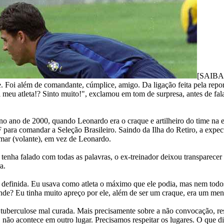
[SAIBAM
e. Foi além de comandante, cúmplice, amigo. Da ligação feita pela repo
meu atleta!? Sinto muito!", exclamou em tom de surpresa, antes de fal
ano de 2000, quando Leonardo era o craque e artilheiro do time na e
para comandar a Seleção Brasileiro. Saindo da Ilha do Retiro, a expecta
mar (volante), em vez de Leonardo.
 tenha falado com todas as palavras, o ex-treinador deixou transparece
a.
 definida. Eu usava como atleta o máximo que ele podia, mas nem todos
nde? Eu tinha muito apreço por ele, além de ser um craque, era um meni
tuberculose mal curada. Mais precisamente sobre a não convocação, re
ão acontece em outro lugar. Precisamos respeitar os lugares. O que d