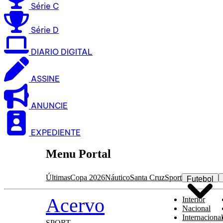
Série C
Série D
DIARIO DIGITAL
ASSINE
ANUNCIE
EXPEDIENTE
Menu Portal
Últimas
Copa 2026
Náutico
Santa Cruz
Sport
Futebol
Acervo
Interior
Nacional
Internacional
SPORT