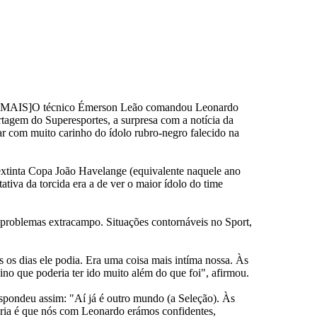
AIS]O técnico Émerson Leão comandou Leonardo
rtagem do Superesportes, a surpresa com a notícia da
ar com muito carinho do ídolo rubro-negro falecido na
xtinta Copa João Havelange (equivalente naquele ano
tiva da torcida era a de ver o maior ídolo do time
r problemas extracampo. Situações contornáveis no Sport,
 os dias ele podia. Era uma coisa mais intíma nossa. Às
no que poderia ter ido muito além do que foi", afirmou.
spondeu assim: "Aí já é outro mundo (a Seleção). Às
iria é que nós com Leonardo erámos confidentes,