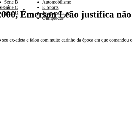
Série B
Automobilismo
leira
Série C
E-Sports
000, Émerson Leão justifica não
Série D
Jogos escolares
Olimpíadas
do seu ex-atleta e falou com muito carinho da época em que comandou o