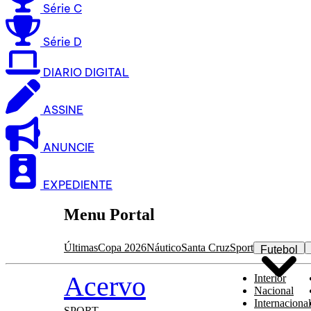
Série C
Série D
DIARIO DIGITAL
ASSINE
ANUNCIE
EXPEDIENTE
Menu Portal
Últimas
Copa 2026
Náutico
Santa Cruz
Sport
Futebol
Acervo
Interior
Nacional
Internacional
SPORT