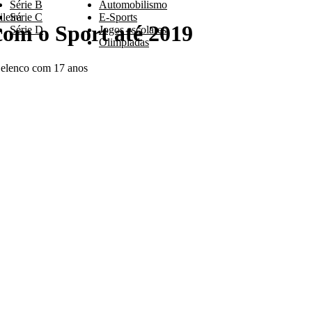
Série B
Automobilismo
leira
Série C
E-Sports
com o Sport até 2019
Série D
Jogos escolares
Olimpíadas
 elenco com 17 anos