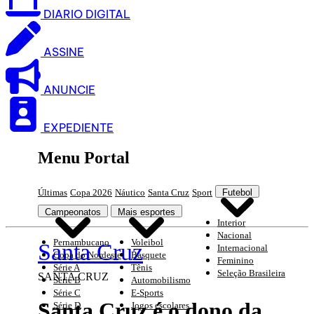
DIARIO DIGITAL
ASSINE
ANUNCIE
EXPEDIENTE
Menu Portal
Últimas
Copa 2026
Náutico
Santa Cruz
Sport
Futebol
Campeonatos
Mais esportes
Interior
Nacional
Pernambucano
Voleibol
Santa Cruz
Internacional
Copa do Nordeste
Basquete
Feminino
Série A
Tênis
Seleção Brasileira
SANTA CRUZ
Série B
Automobilismo
Série C
E-Sports
Santa Cruz é o dono da
Série D
Jogos escolares