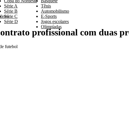
Copa do Nordeste
Basquete
Série A
Tênis
Série B
Automobilismo
leira
Série C
E-Sports
Série D
Jogos escolares
Olimpíadas
contrato profissional com duas p
de futebol