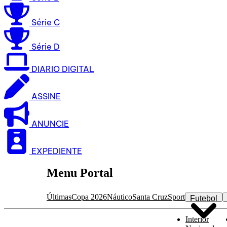
Série C
Série D
DIARIO DIGITAL
ASSINE
ANUNCIE
EXPEDIENTE
Menu Portal
Últimas
Copa 2026
Náutico
Santa Cruz
Sport
Futebol
Interior