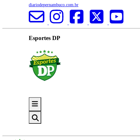
diariodepernambuco.com.br
Esportes DP