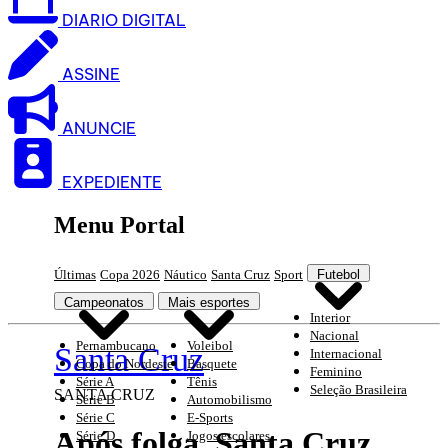
DIARIO DIGITAL
ASSINE
ANUNCIE
EXPEDIENTE
Menu Portal
Últimas
Copa 2026
Náutico
Santa Cruz
Sport
Futebol
Campeonatos
Mais esportes
Interior
Nacional
Pernambucano
Voleibol
Santa Cruz
Internacional
Copa do Nordeste
Basquete
Feminino
Série A
Tênis
Seleção Brasileira
SANTA CRUZ
Série B
Automobilismo
Série C
E-Sports
Após folga, Santa Cruz
Série D
Jogos escolares