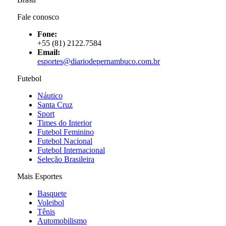
Fale conosco
Fone:
+55 (81) 2122.7584
Email:
esportes@diariodepernambuco.com.br
Futebol
Náutico
Santa Cruz
Sport
Times do Interior
Futebol Feminino
Futebol Nacional
Futebol Internacional
Seleção Brasileira
Mais Esportes
Basquete
Voleibol
Tênis
Automobilismo