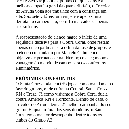
[SAIBAMAIS]Com 22 pontos conquistados e a
melhor campanha geral da quarta divisão, o Tricolor
do Arruda volta aos trabalhos com a confiança em
alta. São sete vitórias, um empate e apenas uma
derrota no campeonato, com 16 marcados e apenas
seis sofridos.
A reapresentação do elenco marca o início de uma
sequência decisiva para a Cobra Coral, onde restam
apenas cinco partidas para o fim da fase de grupos, e
o elenco comandado por Marcelo Cabo tem o
objetivo de permanecer na liderança e chegar com a
vantagem do mando de campo para os confrontos
eliminatórios.
PRÓXIMOS CONFRONTOS
O Santa Cruz ainda tem três jogos como mandante na
fase de grupos, onde enfrenta Central, Santa Cruz-
RN e Treze. Já como visitante a Cobra Coral duela
contra América-RN e Horizonte. Dentro de casa, o
Tricolor do Arruda tem a 2ª melhor campanha do seu
grupo. Enquanto fora dos seus domínios, o Santa
Cruz tem o melhor desempenho dentre todos os
clubes do Grupo A3.