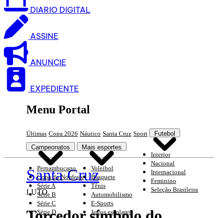
DIARIO DIGITAL
ASSINE
ANUNCIE
EXPEDIENTE
Menu Portal
Últimas
Copa 2026
Náutico
Santa Cruz
Sport
Futebol
Campeonatos
Mais esportes
Interior
Nacional
Pernambucano
Voleibol
Santa Cruz
Internacional
Copa do Nordeste
Basquete
Feminino
Série A
Tênis
Seleção Brasileira
LUTO
Série B
Automobilismo
Série C
E-Sports
Torcedor símbolo do
Série D
Jogos escolares