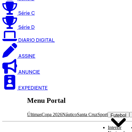
Série C
Série D
DIARIO DIGITAL
ASSINE
ANUNCIE
EXPEDIENTE
Menu Portal
Últimas
Copa 2026
Náutico
Santa Cruz
Sport
Futebol
Interior