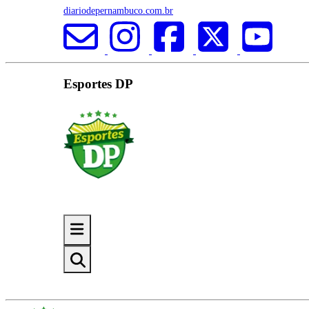
diariodepernambuco.com.br
Esportes DP