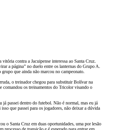
 vitória contra a Jacuipense interessa ao Santa Cruz.
rar a página” no duelo entre os lanternas do Grupo A.
e do grupo que ainda não marcou no campeonato.
da, o treinador chegou para substituir Bolívar na
, e comandou os treinamentos do Tricolor visando o
u já passei dentro do futebol. Não é normal, mas eu já
 isso que passei para os jogadores, não deixar a dúvida
lcou o Santa Cruz em duas oportunidades, uma por lesão
m processo de transição e é esperado para entrar em