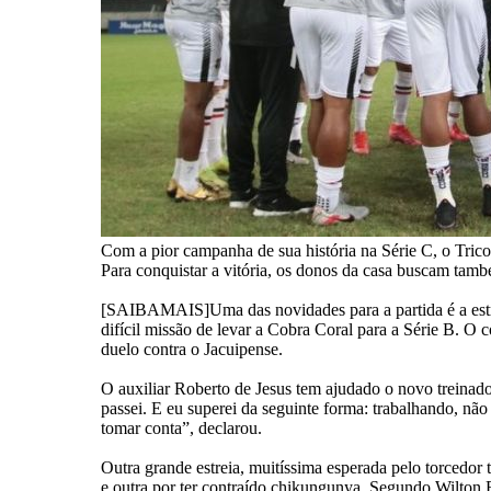
Com a pior campanha de sua história na Série C, o Tric
Para conquistar a vitória, os donos da casa buscam tam
[SAIBAMAIS]Uma das novidades para a partida é a estre
difícil missão de levar a Cobra Coral para a Série B. O
duelo contra o Jacuipense.
O auxiliar Roberto de Jesus tem ajudado o novo treinador
passei. E eu superei da seguinte forma: trabalhando, não
tomar conta”, declarou.
Outra grande estreia, muitíssima esperada pelo torcedo
e outra por ter contraído chikungunya. Segundo Wilton B