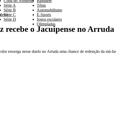
Copa do Nordeste
Basquete
Série A
Tênis
Série B
Automobilismo
leira
Série C
E-Sports
Série D
Jogos escolares
Olimpíadas
z recebe o Jacuipense no Arruda 
olor enxerga nesse duelo no Arruda uma chance de redenção da má-fa