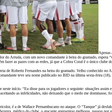
Apenas a
olor do Arruda, com um novo comandante à beira do gramado, espera “vi
bém fazer as pazes com as redes, já que a Cobra Coral é o único club
ia de Roberto Fernandes na beira do gramado. Velho conhecido no Arru
 comandante teve seu nome publicado no BID na última sexta-feira (18)
 neste início. “Eu disse para os jogadores o seguinte: situações assim e
 aceitando as infelicidades, não deixando que o medo me dominasse, foi
r tricolor, é a de Wallace Pernambucano no ataque. O “Tanque” já desfa
ezerra, médico do clube, o atacante apresentou melhoras, passou por u