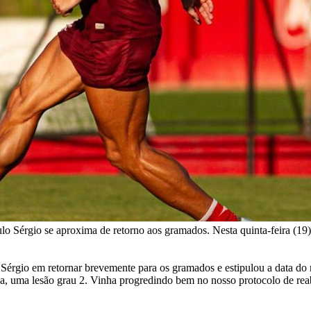
ulo Sérgio se aproxima de retorno aos gramados. Nesta quinta-feira (19)
 em retornar brevemente para os gramados e estipulou a data do retor
a, uma lesão grau 2. Vinha progredindo bem no nosso protocolo de reabi