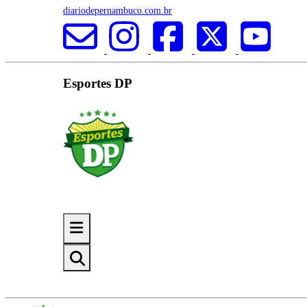
diariodepernambuco.com.br
Esportes DP