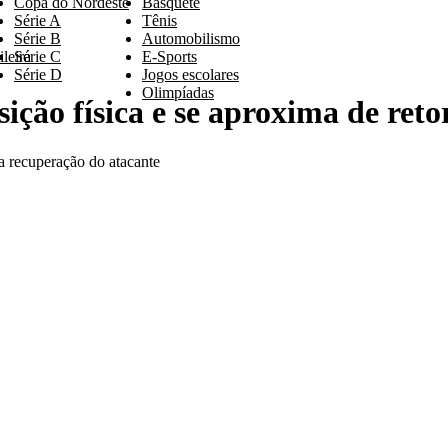
Copa do Nordeste
Basquete
Série A
Tênis
Série B
Automobilismo
leira
Série C
E-Sports
Série D
Jogos escolares
Olimpíadas
sição física e se aproxima de ret
a recuperação do atacante