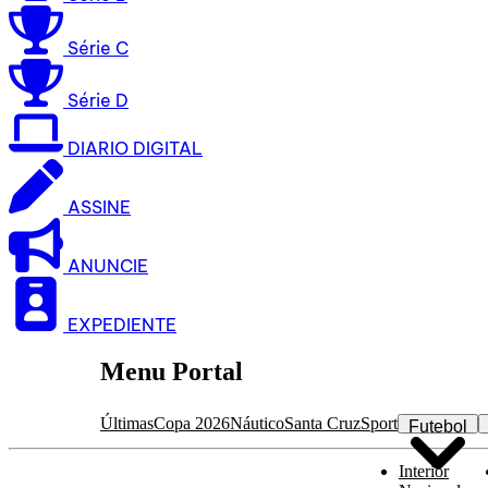
Série C
Série D
DIARIO DIGITAL
ASSINE
ANUNCIE
EXPEDIENTE
Menu Portal
Últimas
Copa 2026
Náutico
Santa Cruz
Sport
Futebol
Interior