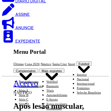
DIARIO DIGITAL
ASSINE
ANUNCIE
EXPEDIENTE
Menu Portal
Últimas
Copa 2026
Náutico
Santa Cruz
Sport
Futebol
Campeonatos
Mais esportes
Interior
Nacional
Acervo
Pernambucano
Voleibol
Internacional
Copa do Nordeste
Basquete
Feminino
Série A
Tênis
NÃUTICO
Seleção Brasileira
Série B
Automobilismo
Série C
E-Sports
Após lesão muscular,
Série D
Jogos escolares
Olimpíadas