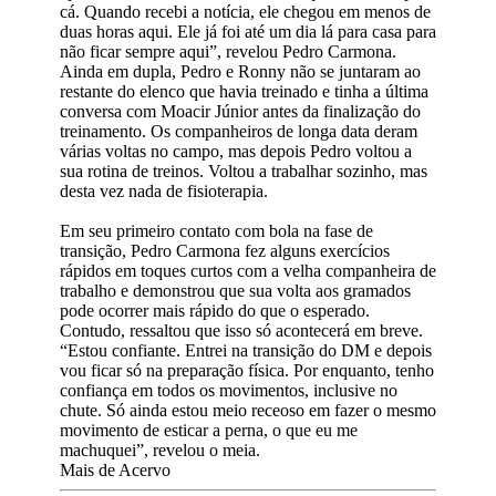
cá. Quando recebi a notícia, ele chegou em menos de
duas horas aqui. Ele já foi até um dia lá para casa para
não ficar sempre aqui”, revelou Pedro Carmona.
Ainda em dupla, Pedro e Ronny não se juntaram ao
restante do elenco que havia treinado e tinha a última
conversa com Moacir Júnior antes da finalização do
treinamento. Os companheiros de longa data deram
várias voltas no campo, mas depois Pedro voltou a
sua rotina de treinos. Voltou a trabalhar sozinho, mas
desta vez nada de fisioterapia.
Em seu primeiro contato com bola na fase de
transição, Pedro Carmona fez alguns exercícios
rápidos em toques curtos com a velha companheira de
trabalho e demonstrou que sua volta aos gramados
pode ocorrer mais rápido do que o esperado.
Contudo, ressaltou que isso só acontecerá em breve.
“Estou confiante. Entrei na transição do DM e depois
vou ficar só na preparação física. Por enquanto, tenho
confiança em todos os movimentos, inclusive no
chute. Só ainda estou meio receoso em fazer o mesmo
movimento de esticar a perna, o que eu me
machuquei”, revelou o meia.
Mais de Acervo