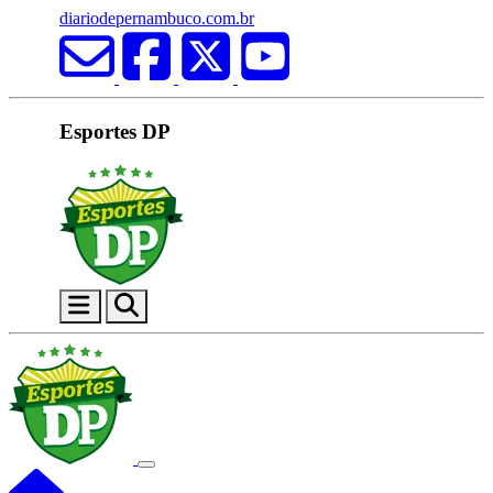
diariodepernambuco.com.br
Esportes DP