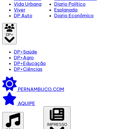
Vida Urbana
Diario Político
Viver
Esplanada
DP Auto
Diario Econômico
DP+
DP+Saúde
DP+Agro
DP+Educação
DP+Ciências
PERNAMBUCO.COM
AQUIPE
IMPRESSO