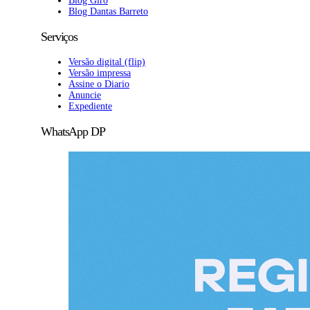
Blog Giro
Blog Dantas Barreto
Serviços
Versão digital (flip)
Versão impressa
Assine o Diario
Anuncie
Expediente
WhatsApp DP