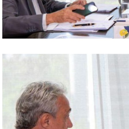
Evandro Carvalho garantiu que não recebe salário da CBF (Lesley Ribeiro/CBF)