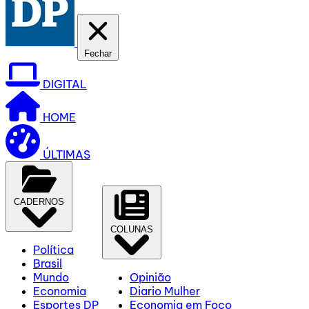
Fechar
DIGITAL
HOME
ÚLTIMAS
CADERNOS
COLUNAS
Política
Brasil
Mundo
Opinião
Economia
Diario Mulher
Esportes DP
Economia em Foco