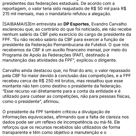
presidentes das federações estaduais. De acordo com a
reportagem, o valor teria sido reajustado de R$ 50 mil para R$
215 mil mensais, mas o mandatário refutou a alegação.
[SAIBAMAIS]Em entrevista ao
DP Esportes
, Evandro Carvalho
esclareceu que, ao contrário do que foi noticiado, ele não recebe
nenhum salário da CBF pelo exercício do cargo de presidente da
FPF. “Eu não recebo salário da CBF para exercer a função de
presidente da Federação Pernambucana de Futebol. O que nós
recebemos da CBF é um auxílio financeiro mensal, por meio do
Programa de Apoio às Federações (PAF), destinado à
manutenção das atividades da FPF”, explicou o dirigente.
Carvalho ainda destacou que, no final do ano, o valor repassado
pela CBF foi maior devido à conclusão das competições, e a FPF
recebeu cerca de R$ 250 mil brutos, mas ressaltou que esse
montante não tem como destino o presidente da federação.
“Esse recurso vai diretamente para a conta da entidade e é
utilizado para custear as competições, não para pessoas físicas,
como o presidente”, afirmou.
O presidente da FPF também criticou a divulgação de
informações equivocadas, afirmando que a falta de clareza nos
dados pode ser um reflexo de incompetência ou má-fé. Ele
reforçou que os recursos recebidos são utilizados de forma
transparente e têm como objetivo a manutenção e o