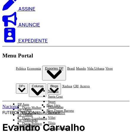
ASSINE
ANUNCIE
EXPEDIENTE
Menu Portal
Política
Economia
Esportes DP
Brasil
Mundo
Vida Urbana
Viver
DP+
Colunas
Blogs
Xinhua
CRI
Acervo
Náutico
Santa Cruz
Sport
DP Auto
Blog Giro
Nacional
Olimpíadas
Diario Mulher
DP +Agro
Blog Dantas Barreto
FUTEBOL NACIONAL
Basquete
Economia e Negócios Em Foco
DP +Saúde
Vôlei
Diario Econômico
DP +Educação
Tênis
Evandro Carvalho
Diario Político
DP +Ciências
Automobilismo
Esplanada