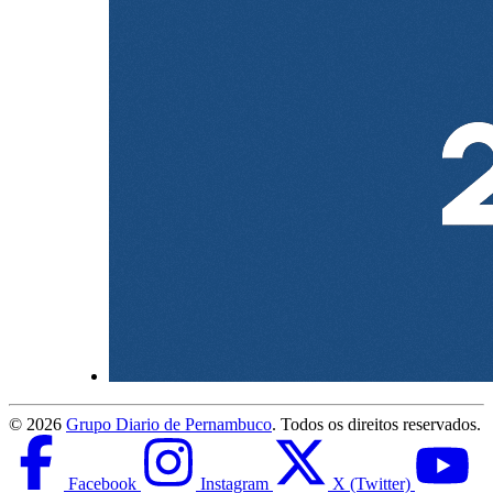
©
2026
Grupo Diario de Pernambuco
. Todos os direitos reservados.
Facebook
Instagram
X (Twitter)