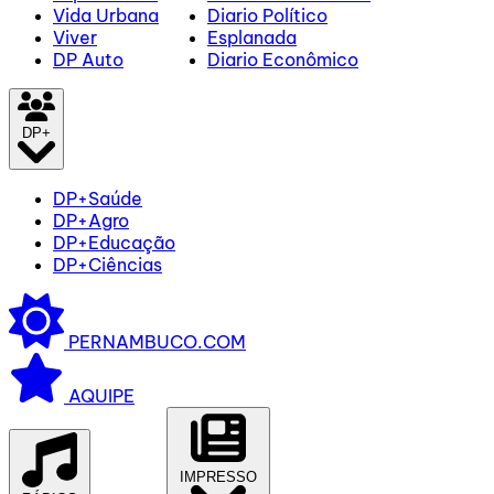
Vida Urbana
Diario Político
Viver
Esplanada
DP Auto
Diario Econômico
DP+
DP+Saúde
DP+Agro
DP+Educação
DP+Ciências
PERNAMBUCO.COM
AQUIPE
IMPRESSO