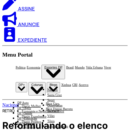
ASSINE
ANUNCIE
EXPEDIENTE
Menu Portal
Política
Economia
Esportes DP
Brasil
Mundo
Vida Urbana
Viver
DP+
Colunas
Blogs
Xinhua
CRI
Acervo
Náutico
Santa Cruz
Sport
DP Auto
Blog Giro
Nacional
Olimpíadas
Diario Mulher
DP +Agro
Blog Dantas Barreto
RETRÔ
Basquete
Economia e Negócios Em Foco
DP +Saúde
Vôlei
Diario Econômico
DP +Educação
Tênis
Reformulando o elenco
Diario Político
DP +Ciências
Automobilismo
Esplanada