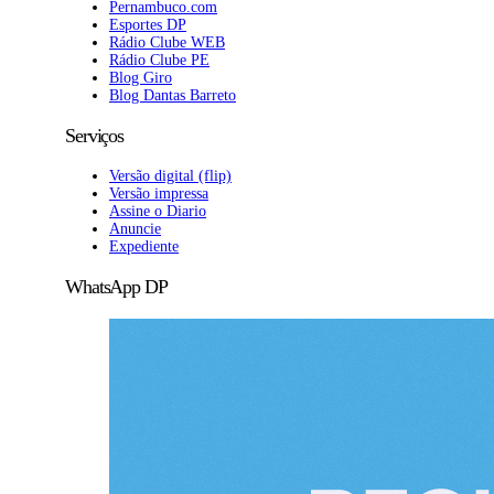
Pernambuco.com
Esportes DP
Rádio Clube WEB
Rádio Clube PE
Blog Giro
Blog Dantas Barreto
Serviços
Versão digital (flip)
Versão impressa
Assine o Diario
Anuncie
Expediente
WhatsApp DP