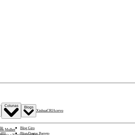
Colunas
Blogs
Xinhua
CRI
Acervo
to
Blog Giro
rio Mulher
gro
Blog Dantas Barreto