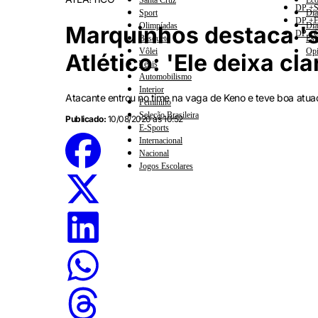
Santa Cruz
Eco
DP +S
Sport
Dia
DP +E
Olimpíadas
Dia
Marquinhos destaca 's
DP +C
Basquete
Esp
Vôlei
Opi
Atlético: 'Ele deixa cla
Tênis
Automobilismo
Interior
Atacante entrou no time na vaga de Keno e teve boa atu
Feminino
Seleção Brasileira
Publicado:
10/08/2020 às 10:52
E-Sports
Internacional
Nacional
Jogos Escolares