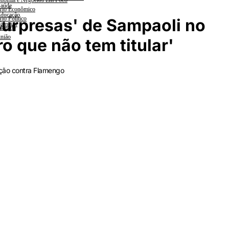
nomia e Negócios Em Foco
aúde
rio Econômico
ducação
rio Político
urpresas' de Sampaoli no
iências
lanada
nião
ro que não tem titular'
ação contra Flamengo