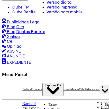
Versão digital
Clube FM
Versão impressa
Clube Recife
Versão para mobile
Publicidade Legal
Blog Giro
Blog Dantas Barreto
Xinhua
CRI
Opinião
ASSINE
ANUNCIE
EXPEDIENTE
Menu Portal
Esportes DP
DP+
Política
Economia
Brasil
Mundo
Vida Urbana
Viver
DP Au
Nacional
Náutico
Dia
DP +A
ATLÃ?TICO