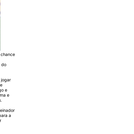
 chance
a do
 jogar
de
go e
rma e
u.
reinador
para a
r