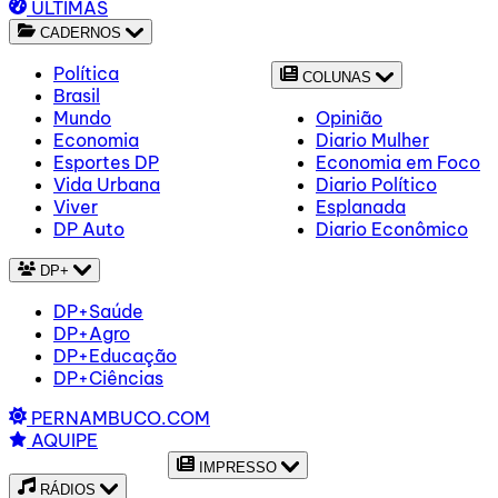
ÚLTIMAS
CADERNOS
Política
COLUNAS
Brasil
Mundo
Opinião
Economia
Diario Mulher
Esportes DP
Economia em Foco
Vida Urbana
Diario Político
Viver
Esplanada
DP Auto
Diario Econômico
DP+
DP+Saúde
DP+Agro
DP+Educação
DP+Ciências
PERNAMBUCO.COM
AQUIPE
IMPRESSO
RÁDIOS