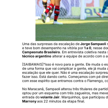
Uma das surpresas da escalação de
Jorge Sampaoli
n
e teve bom desempenho na vitória por
1 a 0
, nesse d
Campeonato Brasileiro
. Em entrevista coletiva nesta
técnico argentino
alterar a equipe de acordo com o a
[SAIBAMAIS]“Isso é novo para a gente. Ele muda o es
de uma forma que vai complicar a gente, ele já muda a
escalação que ele quer. Não é uma escalação surpres
fazer isso. Está dando certo. Começamos com pé direi
com esse espírito que entramos contra o Flamengo, c
No Maracanã, Sampaoli alterou três titulares de partid
optou por um esquema com três zagueiros, mas mexe
entrada do
volante Jair
. Marquinhos, que participou d
Marrony
aos 22 minutos da etapa final.