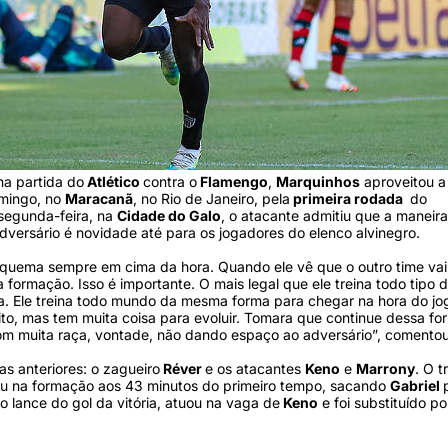
a partida do
Atlético
contra o
Flamengo
,
Marquinhos
aproveitou a
omingo, no
Maracanã
, no Rio de Janeiro, pela
primeira rodada
do
 segunda-feira, na
Cidade do Galo
, o atacante admitiu que a maneir
dversário é novidade até para os jogadores do elenco alvinegro.
quema sempre em cima da hora. Quando ele vê que o outro time vai
 formação. Isso é importante. O mais legal que ele treina todo tipo 
a. Ele treina todo mundo da mesma forma para chegar na hora do jo
to, mas tem muita coisa para evoluir. Tomara que continue dessa fo
om muita raça, vontade, não dando espaço ao adversário”, comento
as anteriores: o zagueiro
Réver
e os atacantes
Keno
e
Marrony
. O t
u na formação aos 43 minutos do primeiro tempo, sacando
Gabriel
o lance do gol da vitória, atuou na vaga de
Keno
e foi substituído po