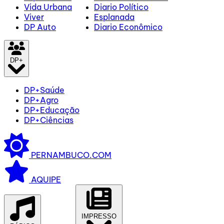
Vida Urbana
Diario Político
Viver
Esplanada
DP Auto
Diario Econômico
DP+
DP+Saúde
DP+Agro
DP+Educação
DP+Ciências
PERNAMBUCO.COM
AQUIPE
IMPRESSO