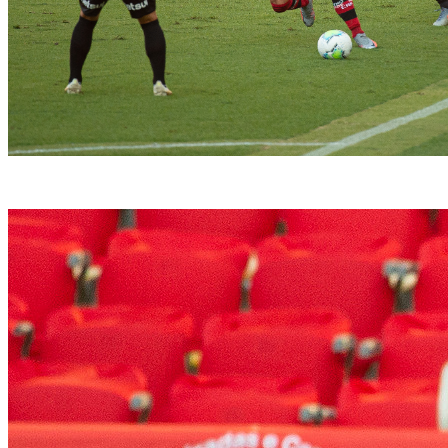
Atlético bateu o Flamengo por 1 a 0, noMaracanã (Alexandre Vidal / Flamengo)