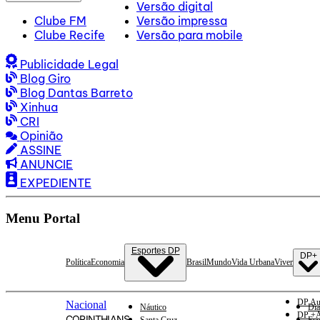
Versão digital
Clube FM
Versão impressa
Clube Recife
Versão para mobile
Publicidade Legal
Blog Giro
Blog Dantas Barreto
Xinhua
CRI
Opinião
ASSINE
ANUNCIE
EXPEDIENTE
Menu Portal
Esportes DP
DP+
Política
Economia
Brasil
Mundo
Vida Urbana
Viver
DP Au
Nacional
Náutico
Dia
DP +A
CORINTHIANS