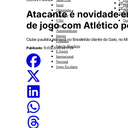
Santa Cruz
Eco
DP +S
Sport
Dia
DP +E
Olimpíadas
Dia
Atacante é novidade e
DP +C
Basquete
Esp
Vôlei
Opi
de jogo com Atlético pe
Tênis
Automobilismo
Interior
Clube paulista estreará no Brasileirão diante do Galo, no M
Feminino
Seleção Brasileira
Publicado:
10/08/2020 às 17:24
E-Sports
Internacional
Nacional
Jogos Escolares