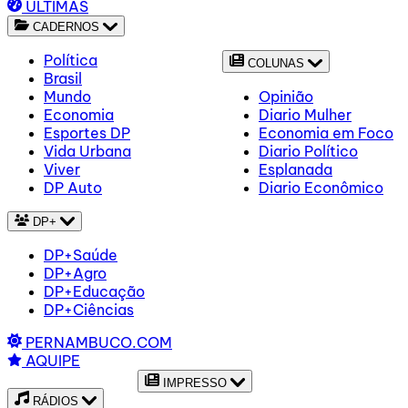
ÚLTIMAS
CADERNOS
Política
COLUNAS
Brasil
Mundo
Opinião
Economia
Diario Mulher
Esportes DP
Economia em Foco
Vida Urbana
Diario Político
Viver
Esplanada
DP Auto
Diario Econômico
DP+
DP+Saúde
DP+Agro
DP+Educação
DP+Ciências
PERNAMBUCO.COM
AQUIPE
IMPRESSO
RÁDIOS