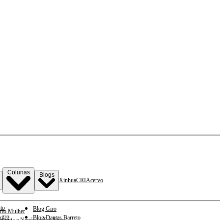
Colunas
Blogs
Xinhua
CRI
Acervo
to
Blog Giro
rio Mulher
gro
Blog Dantas Barreto