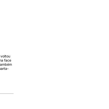
 voltou
na face
m também
uarta-