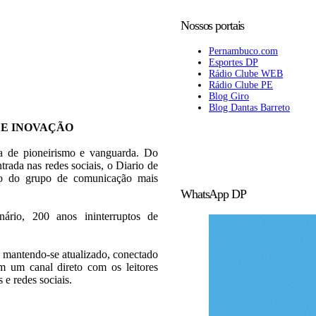
Nossos portais
Pernambuco.com
Esportes DP
Rádio Clube WEB
Rádio Clube PE
Blog Giro
Blog Dantas Barreto
 E INOVAÇÃO
ia de pioneirismo e vanguarda. Do
trada nas redes sociais, o Diario de
rão do grupo de comunicação mais
WhatsApp DP
rio, 200 anos ininterruptos de
 mantendo-se atualizado, conectado
 um canal direto com os leitores
s e redes sociais.