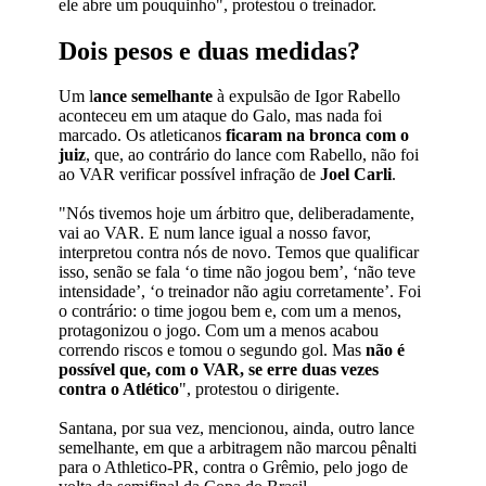
ele abre um pouquinho", protestou o treinador.
Dois pesos e duas medidas?
Um l
ance semelhante
à expulsão de Igor Rabello
aconteceu em um ataque do Galo, mas nada foi
marcado. Os atleticanos
ficaram na bronca com o
juiz
, que, ao contrário do lance com Rabello, não foi
ao VAR verificar possível infração de
Joel Carli
.
"Nós tivemos hoje um árbitro que, deliberadamente,
vai ao VAR. E num lance igual a nosso favor,
interpretou contra nós de novo. Temos que qualificar
isso, senão se fala ‘o time não jogou bem’, ‘não teve
intensidade’, ‘o treinador não agiu corretamente’. Foi
o contrário: o time jogou bem e, com um a menos,
protagonizou o jogo. Com um a menos acabou
correndo riscos e tomou o segundo gol. Mas
não é
possível que, com o VAR, se erre duas vezes
contra o Atlético
", protestou o dirigente.
Santana, por sua vez, mencionou, ainda, outro lance
semelhante, em que a arbitragem não marcou pênalti
para o Athletico-PR, contra o Grêmio, pelo jogo de