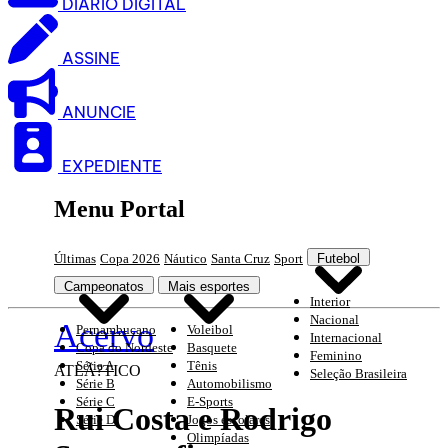
DIARIO DIGITAL
ASSINE
ANUNCIE
EXPEDIENTE
Menu Portal
Últimas
Copa 2026
Náutico
Santa Cruz
Sport
Futebol
Campeonatos
Mais esportes
Interior
Nacional
Acervo
Pernambucano
Voleibol
Internacional
Copa do Nordeste
Basquete
Feminino
Série A
Tênis
ATLÃ?TICO
Seleção Brasileira
Série B
Automobilismo
Série C
E-Sports
Rui Costa e Rodrigo
Série D
Jogos escolares
Olimpíadas