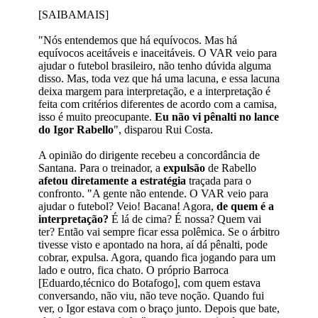
[SAIBAMAIS]
"Nós entendemos que há equívocos. Mas há
equívocos aceitáveis e inaceitáveis. O VAR veio para
ajudar o futebol brasileiro, não tenho dúvida alguma
disso. Mas, toda vez que há uma lacuna, e essa lacuna
deixa margem para interpretação, e a interpretação é
feita com critérios diferentes de acordo com a camisa,
isso é muito preocupante.
Eu não vi pênalti no lance
do Igor Rabello
", disparou Rui Costa.
A opinião do dirigente recebeu a concordância de
Santana. Para o treinador, a
expulsão
de Rabello
afetou diretamente a estratégia
traçada para o
confronto. "A gente não entende. O VAR veio para
ajudar o futebol? Veio! Bacana! Agora,
de quem é a
interpretação?
É lá de cima? É nossa? Quem vai
ter? Então vai sempre ficar essa polêmica. Se o árbitro
tivesse visto e apontado na hora, aí dá pênalti, pode
cobrar, expulsa. Agora, quando fica jogando para um
lado e outro, fica chato. O próprio Barroca
[Eduardo,técnico do Botafogo], com quem estava
conversando, não viu, não teve noção. Quando fui
ver, o Igor estava com o braço junto. Depois que bate,