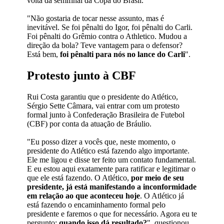
volta da semifinal da Copa do Brasil.
"Não gostaria de tocar nesse assunto, mas é
inevitável. Se foi pênalti do Igor, foi pênalti do Carli.
Foi pênalti do Grêmio contra o Athletico. Mudou a
direção da bola? Teve vantagem para o defensor?
Está bem,
foi pênalti para nós no lance do Carli
".
Protesto junto à CBF
Rui Costa garantiu que o presidente do Atlético,
Sérgio Sette Câmara, vai entrar com um protesto
formal junto à Confederação Brasileira de Futebol
(CBF) por conta da atuação de Bráulio.
"Eu posso dizer a vocês que, neste momento, o
presidente do Atlético está fazendo algo importante.
Ele me ligou e disse ter feito um contato fundamental.
E eu estou aqui exatamente para ratificar e legitimar o
que ele está fazendo. O Atlético,
por meio de seu
presidente, já está manifestando a inconformidade
em relação ao que aconteceu hoje
. O Atlético já
está fazendo o encaminhamento formal pelo
presidente e faremos o que for necessário. Agora eu te
pergunto:
quando isso dá resultado?
", questionou.