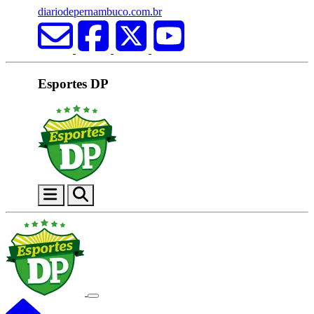
diariodepernambuco.com.br
Esportes DP