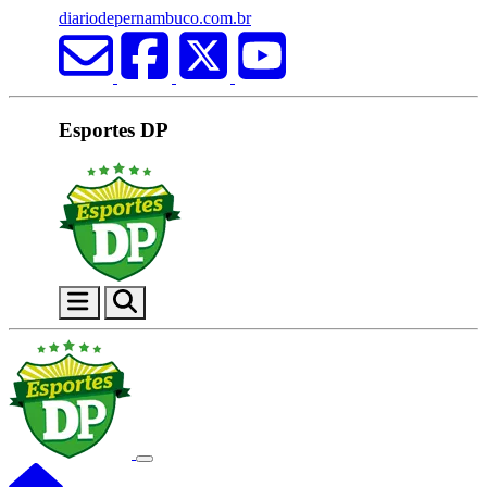
diariodepernambuco.com.br
Esportes DP