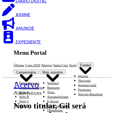
DIARIO DIGITAL
ASSINE
ANUNCIE
EXPEDIENTE
Menu Portal
Últimas
Copa 2026
Náutico
Santa Cruz
Sport
Futebol
Campeonatos
Mais esportes
Interior
Nacional
Acervo
Pernambucano
Voleibol
Internacional
Copa do Nordeste
Basquete
Feminino
Série A
Tênis
CORINTHIANS
Seleção Brasileira
Série B
Automobilismo
Série C
E-Sports
Novo titular, Gil será
Série D
Jogos escolares
Olimpíadas