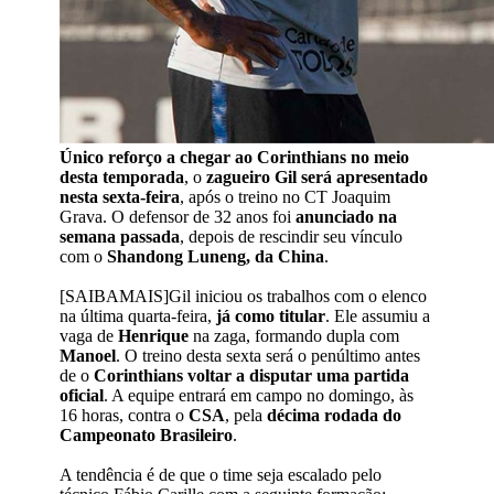
Único reforço a chegar ao Corinthians no meio
desta temporada
, o
zagueiro Gil será apresentado
nesta sexta-feira
, após o treino no CT Joaquim
Grava. O defensor de 32 anos foi
anunciado na
semana passada
, depois de rescindir seu vínculo
com o
Shandong Luneng, da China
.
[SAIBAMAIS]Gil iniciou os trabalhos com o elenco
na última quarta-feira,
já como titular
. Ele assumiu a
vaga de
Henrique
na zaga, formando dupla com
Manoel
. O treino desta sexta será o penúltimo antes
de o
Corinthians voltar a disputar uma partida
oficial
. A equipe entrará em campo no domingo, às
16 horas, contra o
CSA
, pela
décima rodada do
Campeonato Brasileiro
.
A tendência é de que o time seja escalado pelo