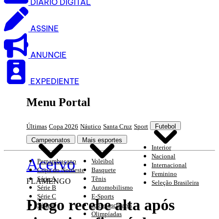
DIARIO DIGITAL
ASSINE
ANUNCIE
EXPEDIENTE
Menu Portal
Últimas
Copa 2026
Náutico
Santa Cruz
Sport
Futebol
Campeonatos
Mais esportes
Interior
Nacional
Acervo
Pernambucano
Voleibol
Internacional
Copa do Nordeste
Basquete
Feminino
Série A
Tênis
FLAMENGO
Seleção Brasileira
Série B
Automobilismo
Série C
E-Sports
Diego recebe alta após
Série D
Jogos escolares
Olimpíadas