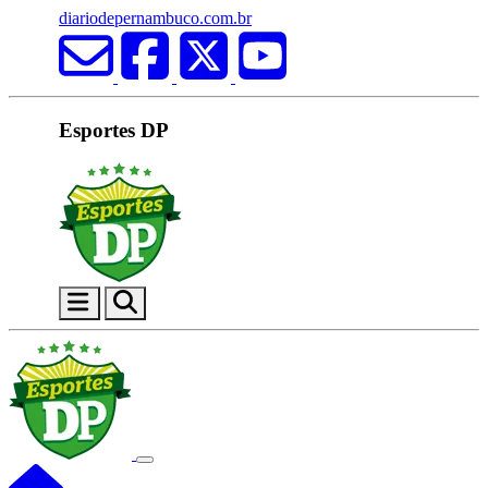
diariodepernambuco.com.br
Esportes DP