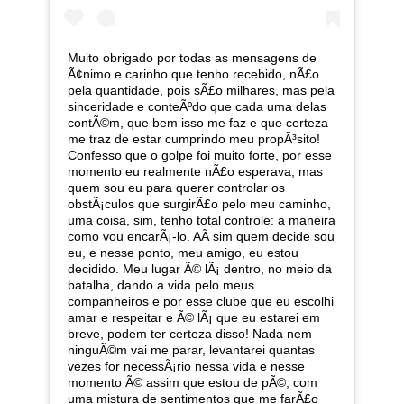
Muito obrigado por todas as mensagens de
Ã¢nimo e carinho que tenho recebido, nÃ£o
pela quantidade, pois sÃ£o milhares, mas pela
sinceridade e conteÃºdo que cada uma delas
contÃ©m, que bem isso me faz e que certeza
me traz de estar cumprindo meu propÃ³sito!
Confesso que o golpe foi muito forte, por esse
momento eu realmente nÃ£o esperava, mas
quem sou eu para querer controlar os
obstÃ¡culos que surgirÃ£o pelo meu caminho,
uma coisa, sim, tenho total controle: a maneira
como vou encarÃ¡-lo. AÃ­ sim quem decide sou
eu, e nesse ponto, meu amigo, eu estou
decidido. Meu lugar Ã© lÃ¡ dentro, no meio da
batalha, dando a vida pelo meus
companheiros e por esse clube que eu escolhi
amar e respeitar e Ã© lÃ¡ que eu estarei em
breve, podem ter certeza disso! Nada nem
ninguÃ©m vai me parar, levantarei quantas
vezes for necessÃ¡rio nessa vida e nesse
momento Ã© assim que estou de pÃ©, com
uma mistura de sentimentos que me farÃ£o