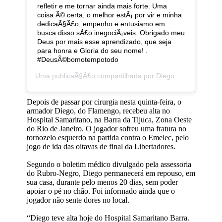
refletir e me tornar ainda mais forte. Uma
coisa Ã© certa, o melhor estÃ¡ por vir e minha
dedicaÃ§Ã£o, empenho e entusiamo em
busca disso sÃ£o inegociÃ¡veis. Obrigado meu
Deus por mais esse aprendizado, que seja
para honra e Gloria do seu nome! .
#DeusÃ©bomotempotodo
Uma publicaÃ§Ã£o compartilhada por
Diego Ribas da Cunha
Depois de passar por cirurgia nesta quinta-feira, o
armador Diego, do Flamengo, recebeu alta no
Hospital Samaritano, na Barra da Tijuca, Zona Oeste
do Rio de Janeiro. O jogador sofreu uma fratura no
tornozelo esquerdo na partida contra o Emelec, pelo
jogo de ida das oitavas de final da Libertadores.
Segundo o boletim médico divulgado pela assessoria
do Rubro-Negro, Diego permanecerá em repouso, em
sua casa, durante pelo menos 20 dias, sem poder
apoiar o pé no chão. Foi informado ainda que o
jogador não sente dores no local.
“Diego teve alta hoje do Hospital Samaritano Barra.