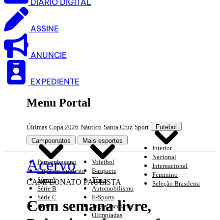
DIARIO DIGITAL
ASSINE
ANUNCIE
EXPEDIENTE
Menu Portal
Últimas
Copa 2026
Náutico
Santa Cruz
Sport
Futebol
Campeonatos
Mais esportes
Interior
Nacional
Acervo
Pernambucano
Voleibol
Internacional
Copa do Nordeste
Basquete
Feminino
Série A
Tênis
CAMPEONATO PAULISTA
Seleção Brasileira
Série B
Automobilismo
Série C
E-Sports
Com semana livre,
Série D
Jogos escolares
Olimpíadas