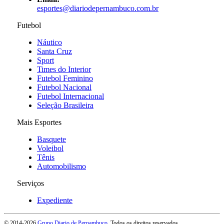
esportes@diariodepernambuco.com.br
Futebol
Náutico
Santa Cruz
Sport
Times do Interior
Futebol Feminino
Futebol Nacional
Futebol Internacional
Seleção Brasileira
Mais Esportes
Basquete
Voleibol
Tênis
Automobilismo
Serviços
Expediente
© 2014-
2026
Grupo Diario de Pernambuco
. Todos os direitos reservados.