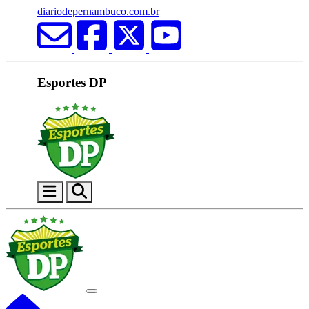
diariodepernambuco.com.br
Esportes DP