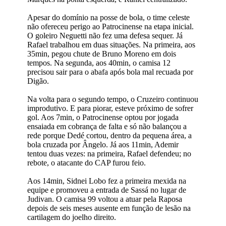
Apesar do domínio na posse de bola, o time celeste
não ofereceu perigo ao Patrocinense na etapa inicial.
O goleiro Neguetti não fez uma defesa sequer. Já
Rafael trabalhou em duas situações. Na primeira, aos
35min, pegou chute de Bruno Moreno em dois
tempos. Na segunda, aos 40min, o camisa 12
precisou sair para o abafa após bola mal recuada por
Digão.
Na volta para o segundo tempo, o Cruzeiro continuou
improdutivo. E para piorar, esteve próximo de sofrer
gol. Aos 7min, o Patrocinense optou por jogada
ensaiada em cobrança de falta e só não balançou a
rede porque Dedé cortou, dentro da pequena área, a
bola cruzada por Ângelo. Já aos 11min, Ademir
tentou duas vezes: na primeira, Rafael defendeu; no
rebote, o atacante do CAP furou feio.
Aos 14min, Sidnei Lobo fez a primeira mexida na
equipe e promoveu a entrada de Sassá no lugar de
Judivan. O camisa 99 voltou a atuar pela Raposa
depois de seis meses ausente em função de lesão na
cartilagem do joelho direito.