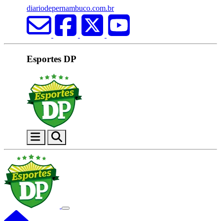
diariodepernambuco.com.br
Esportes DP