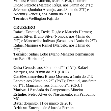
Mateus; Bruno Moreno, Mário César, Leomir e
Diogo Peixoto (Marcelo Régis, aos 34min do 2ºT);
Jefersom (Juninho Arcanjo, aos 28min do 2ºT) e
Ademir (Genesis, aos 24min do 2ºT)
Técnico:
Wellington Fajardo
CRUZEIRO
Rafael; Ezequiel, Dedé, Digão e Marcelo Hermes;
Lucas Silva, Bruno Silva (Nonoca, aos 41min do
2ºT) e Mancuello; Judivan (Sassá, aos 13min do 2ºT),
Rafael Marques e Raniel (Marcelo, aos 31min do
2ºT)
Técnico:
Sidnei Lobo (Mano Menezes permaneceu
em Belo Horizonte)
Gols:
Genesis, aos 39min do 2ºT (PAT); Rafael
Marques, aos 26min do 2ºT (CRU)
Cartões amarelos:
Bruno Moreno, a 1min do 2ºT,
Leomir, aos 28min do 2ºT (PAT); Ezequiel, aos 6min
do 1ºT. Mancuello, aos 5min do 2ºT (CRU)
Motivo:
11ª rodada do Campeonato Mineiro
Estádio:
Pedro Alves do Nascimento, em Patrocínio-
MG
Data:
domingo, 11 de março de 2018
Árbitro:
Émerson de Almeida Ferreira