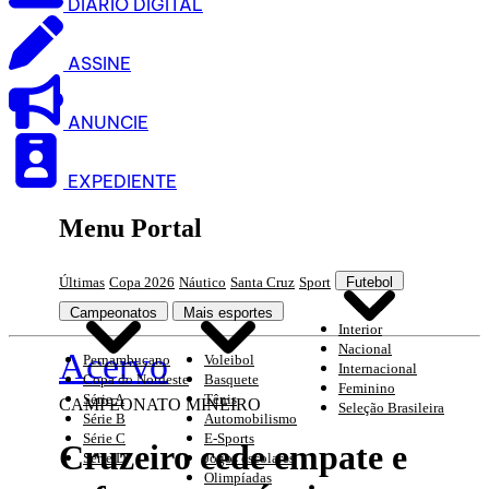
DIARIO DIGITAL
ASSINE
ANUNCIE
EXPEDIENTE
Menu Portal
Últimas
Copa 2026
Náutico
Santa Cruz
Sport
Futebol
Campeonatos
Mais esportes
Interior
Nacional
Acervo
Pernambucano
Voleibol
Internacional
Copa do Nordeste
Basquete
Feminino
Série A
Tênis
CAMPEONATO MINEIRO
Seleção Brasileira
Série B
Automobilismo
Série C
E-Sports
Cruzeiro cede empate e
Série D
Jogos escolares
Olimpíadas