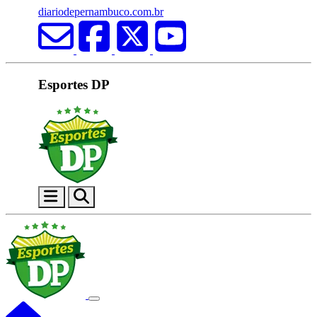
diariodepernambuco.com.br
Esportes DP