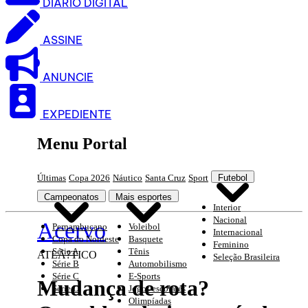
DIARIO DIGITAL
ASSINE
ANUNCIE
EXPEDIENTE
Menu Portal
Últimas
Copa 2026
Náutico
Santa Cruz
Sport
Futebol
Campeonatos
Mais esportes
Interior
Nacional
Acervo
Pernambucano
Voleibol
Internacional
Copa do Nordeste
Basquete
Feminino
Série A
Tênis
ATLÃ?TICO
Seleção Brasileira
Série B
Automobilismo
Série C
E-Sports
Mudança de rota?
Série D
Jogos escolares
Olimpíadas