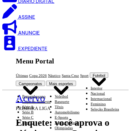
DIARIO DIGITAL
ASSINE
ANUNCIE
EXPEDIENTE
Menu Portal
Últimas
Copa 2026
Náutico
Santa Cruz
Sport
Futebol
Campeonatos
Mais esportes
Interior
Nacional
Acervo
Pernambucano
Voleibol
Internacional
Copa do Nordeste
Basquete
Feminino
Série A
Tênis
PRIMEIRA LIGA
Seleção Brasileira
Série B
Automobilismo
Série C
E-Sports
Enquete: você aprova o
Série D
Jogos escolares
Olimpíadas