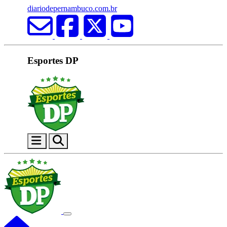
diariodepernambuco.com.br
Esportes DP