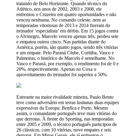
tratando de Belo Horizonte. Quando técnico do
Atlético, nos anos de 2002, 2003 e 2008, ele
enfrentou o Cruzeiro em quatro oportunidades e não
venceu nenhuma. No comando celeste, nem as
temporadas vitoriosas de 2013 e 2014 fizeram do
treinador ‘especialista’ em dérbis. Em 15 jogos contra
o Alvinegro, Marcelo venceu apenas três, perdeu sete
e empatou outros cinco. Nas partidas diante do
América, porém, são quatro jogos, sendo três vitórias
e um empate. Pelo Paraná Clube, Coritiba, Vasco e
Palmeiras, o histórico de Marcelo é semelhante. No
Vasco e Paraná, por exemplo, o rendimento foi de 0 e
20%, respectivamente. Apenas no Coxa o
aproveitamento do treinador foi superior a 50%.
Estreante na maior rivalidade mineira, Paulo Bento
teve como adversário em terras lusitanas duas equipes
expressivas da Europa: Benfica e Porto. Mesmo
assim, o comandante português teve mais vitórias do
que derrotas. À frente do Sporting, nas temporadas
entre 2005 e 2009, o técnico português participou de
26 clássicos, com 10 vitórias, nove empates e seis
derrotas. Em Minas Gerais, ele já enfrentou o