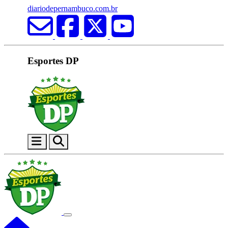
diariodepernambuco.com.br
Esportes DP