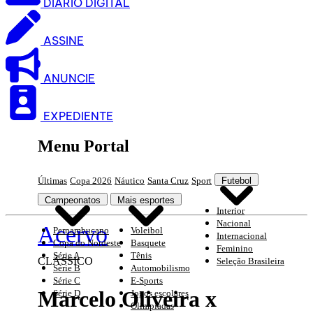
DIARIO DIGITAL
ASSINE
ANUNCIE
EXPEDIENTE
Menu Portal
Últimas
Copa 2026
Náutico
Santa Cruz
Sport
Futebol
Campeonatos
Mais esportes
Interior
Nacional
Acervo
Pernambucano
Voleibol
Internacional
Copa do Nordeste
Basquete
Feminino
Série A
Tênis
CLÃSSICO
Seleção Brasileira
Série B
Automobilismo
Série C
E-Sports
Marcelo Oliveira x
Série D
Jogos escolares
Olimpíadas