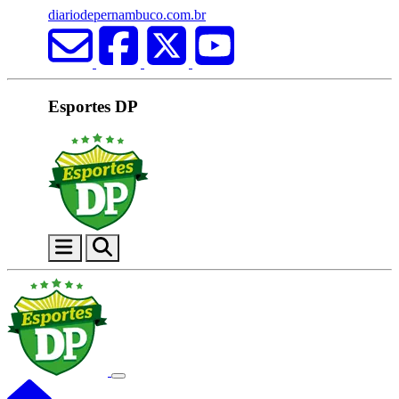
diariodepernambuco.com.br
Esportes DP