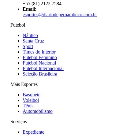
+55 (81) 2122.7584
Email:
esportes@diariodepernambuco.com.br
Futebol
Náutico
Santa Cruz
Sport
Times do Interior
Futebol Feminino
Futebol Nacional
Futebol Internacional
Seleção Brasileira
Mais Esportes
Basquete
Voleibol
Tênis
Automobilismo
Serviços
Expediente