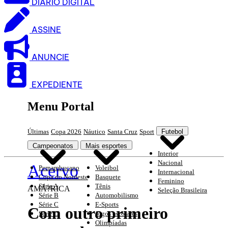
DIARIO DIGITAL
ASSINE
ANUNCIE
EXPEDIENTE
Menu Portal
Últimas
Copa 2026
Náutico
Santa Cruz
Sport
Futebol
Campeonatos
Mais esportes
Interior
Nacional
Acervo
Pernambucano
Voleibol
Internacional
Copa do Nordeste
Basquete
Feminino
Série A
Tênis
AMÃ?RICA
Seleção Brasileira
Série B
Automobilismo
Série C
E-Sports
Com outro primeiro
Série D
Jogos escolares
Olimpíadas