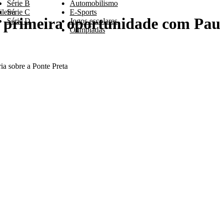
Série B
Automobilismo
leira
Série C
E-Sports
primeira oportunidade com Paul
Série D
Jogos escolares
Olimpíadas
ia sobre a Ponte Preta