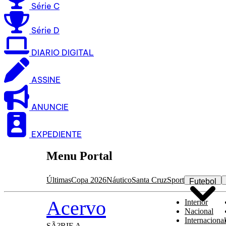
Série C
Série D
DIARIO DIGITAL
ASSINE
ANUNCIE
EXPEDIENTE
Menu Portal
Últimas
Copa 2026
Náutico
Santa Cruz
Sport
Futebol
Acervo
Interior
Nacional
Internacional
SÃ?RIE A