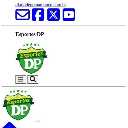
diariodepernambuco.com.br
Esportes DP