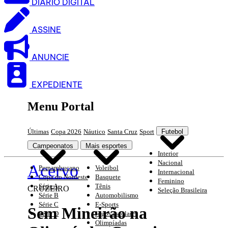
DIARIO DIGITAL
ASSINE
ANUNCIE
EXPEDIENTE
Menu Portal
Últimas
Copa 2026
Náutico
Santa Cruz
Sport
Futebol
Campeonatos
Mais esportes
Interior
Nacional
Acervo
Pernambucano
Voleibol
Internacional
Copa do Nordeste
Basquete
Feminino
Série A
Tênis
CRUZEIRO
Seleção Brasileira
Série B
Automobilismo
Série C
E-Sports
Sem Mineirão na
Série D
Jogos escolares
Olimpíadas