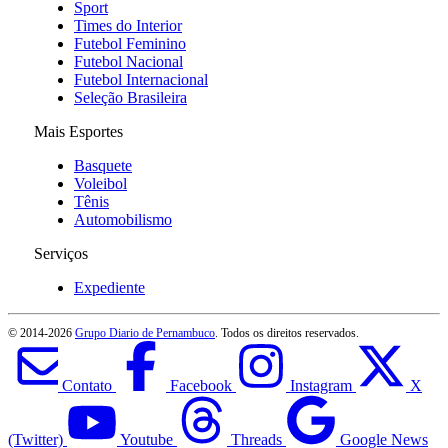
Sport
Times do Interior
Futebol Feminino
Futebol Nacional
Futebol Internacional
Seleção Brasileira
Mais Esportes
Basquete
Voleibol
Tênis
Automobilismo
Serviços
Expediente
© 2014-
2026
Grupo Diario de Pernambuco
. Todos os direitos reservados.
Contato
Facebook
Instagram
X
(Twitter)
Youtube
Threads
Google News