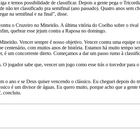
iga e temos possibilidade de classificar. Depois a gente pega o Tricord
 de não ter classificado pra semifinal (ano passado). Quatro anos sem 
ar na semifinal e na final”, disse.
contra o Cruzeiro no Mineirão. A última vitória do Coelho sobre o riv
nfim, quebrar esse jejum contra a Raposa no domingo.
Mineirão. Vencer sempre é nosso objetivo. Vencer contra uma equipe co
 centenário, com muitos anos de história. Estamos há muito tempo s
er, é um concorrente direto. Começamos a dar um passo rumo à classifi
O jogador sabe que, vencer um jogo como esse trás o torcedor para o l
 o ano e se Deus quiser vencendo o clássico. Eu cheguei depois do min
ássico é um divisor de águas. Eu quero muito, porque acho que a gente 
, concluiu.