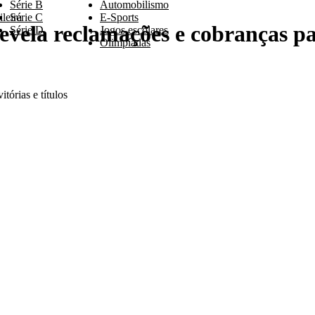
Série B
Automobilismo
leira
Série C
E-Sports
revela reclamações e cobranças pa
Série D
Jogos escolares
Olimpíadas
tórias e títulos