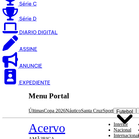
Série C
Série D
DIARIO DIGITAL
ASSINE
ANUNCIE
EXPEDIENTE
Menu Portal
Últimas
Copa 2026
Náutico
Santa Cruz
Sport
Futebol
Acervo
Interior
Nacional
Internacional
AMÃ?RICA