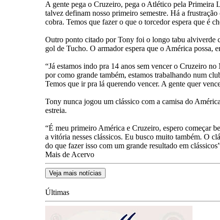
A gente pega o Cruzeiro, pega o Atlético pela Primeira L
talvez definam nosso primeiro semestre. Há a frustração
cobra. Temos que fazer o que o torcedor espera que é cheg
Outro ponto citado por Tony foi o longo tabu alviverde 
gol de Tucho. O armador espera que o América possa, e
“Já estamos indo pra 14 anos sem vencer o Cruzeiro no 
por como grande também, estamos trabalhando num clube
Temos que ir pra lá querendo vencer. A gente quer venc
Tony nunca jogou um clássico com a camisa do América. 
estreia.
“É meu primeiro América e Cruzeiro, espero começar bem
a vitória nesses clássicos. Eu busco muito também. O cl
do que fazer isso com um grande resultado em clássicos”
Mais de Acervo
Veja mais notícias
Últimas