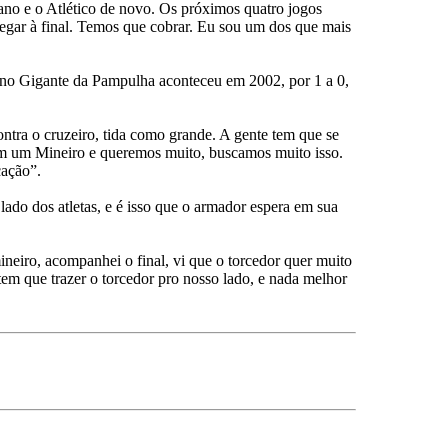
iano e o Atlético de novo. Os próximos quatro jogos
chegar à final. Temos que cobrar. Eu sou um dos que mais
al no Gigante da Pampulha aconteceu em 2002, por 1 a 0,
ntra o cruzeiro, tida como grande. A gente tem que se
em um Mineiro e queremos muito, buscamos muito isso.
cação”.
ado dos atletas, e é isso que o armador espera em sua
eiro, acompanhei o final, vi que o torcedor quer muito
tem que trazer o torcedor pro nosso lado, e nada melhor