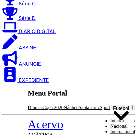
Série C
Série D
DIARIO DIGITAL
ASSINE
ANUNCIE
EXPEDIENTE
Menu Portal
Últimas
Copa 2026
Náutico
Santa Cruz
Sport
Futebol
Acervo
Interior
Nacional
Internacional
AMÃ?RICA