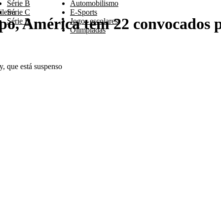
Série B
Automobilismo
leira
Série C
E-Sports
, América tem 22 convocados pa
Série D
Jogos escolares
Olimpíadas
, que está suspenso