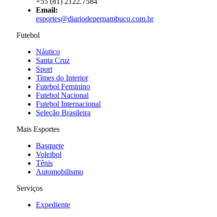
+55 (81) 2122.7584
Email:
esportes@diariodepernambuco.com.br
Futebol
Náutico
Santa Cruz
Sport
Times do Interior
Futebol Feminino
Futebol Nacional
Futebol Internacional
Seleção Brasileira
Mais Esportes
Basquete
Voleibol
Tênis
Automobilismo
Serviços
Expediente