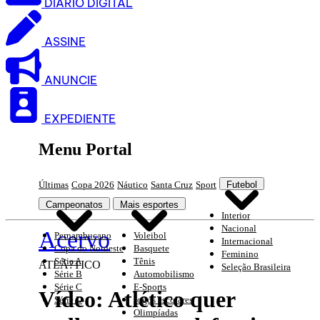
DIARIO DIGITAL
ASSINE
ANUNCIE
EXPEDIENTE
Menu Portal
Últimas
Copa 2026
Náutico
Santa Cruz
Sport
Futebol
Campeonatos
Mais esportes
Interior
Nacional
Acervo
Pernambucano
Voleibol
Internacional
Copa do Nordeste
Basquete
Feminino
Série A
Tênis
ATLÃ?TICO
Seleção Brasileira
Série B
Automobilismo
Série C
E-Sports
Vídeo: Atlético quer
Série D
Jogos escolares
Olimpíadas