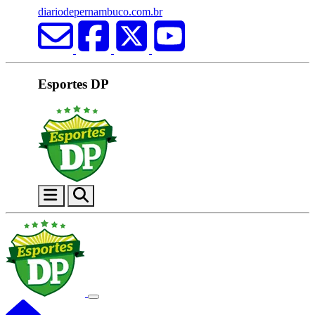
diariodepernambuco.com.br
Esportes DP