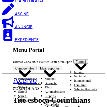
DIARIO DIGITAL
ASSINE
ANUNCIE
EXPEDIENTE
Menu Portal
Últimas
Copa 2026
Náutico
Santa Cruz
Sport
Futebol
Campeonatos
Mais esportes
Interior
Nacional
Acervo
Pernambucano
Voleibol
Internacional
Copa do Nordeste
Basquete
Feminino
Série A
Tênis
CORINTHIANS
Seleção Brasileira
Série B
Automobilismo
Série C
E-Sports
Tite esboça Corinthians
Série D
Jogos escolares
Olimpíadas