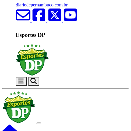
diariodepernambuco.com.br
Esportes DP