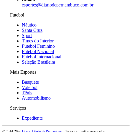
esportes@diariodepernambuco.com.br
Futebol
Náutico
Santa Cruz
Sport
Times do Interior
Futebol Feminino
Futebol Nacional
Futebol Internacional
Seleção Brasileira
Mais Esportes
Basquete
Voleibol
Tênis
Automobilismo
Serviços
Expediente
© 2014-
2026
Grupo Diario de Pernambuco
. Todos os direitos reservados.