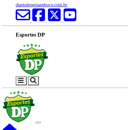
diariodepernambuco.com.br
Esportes DP