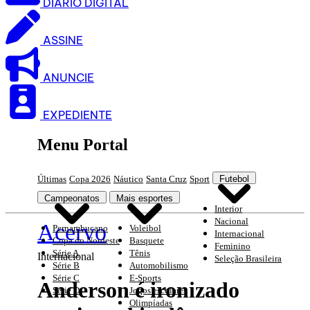
DIARIO DIGITAL
ASSINE
ANUNCIE
EXPEDIENTE
Menu Portal
Últimas
Copa 2026
Náutico
Santa Cruz
Sport
Futebol
Campeonatos
Mais esportes
Interior
Nacional
Acervo
Pernambucano
Voleibol
Internacional
Copa do Nordeste
Basquete
Feminino
Série A
Tênis
Internacional
Seleção Brasileira
Série B
Automobilismo
Série C
E-Sports
Anderson é ironizado
Série D
Jogos escolares
Olimpíadas