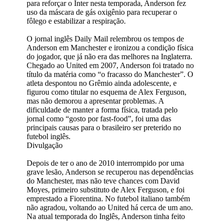
para reforçar o Inter nesta temporada, Anderson fez
uso da máscara de gás oxigênio para recuperar o
fôlego e estabilizar a respiração.
O jornal inglês Daily Mail relembrou os tempos de
Anderson em Manchester e ironizou a condição física
do jogador, que já não era das melhores na Inglaterra.
Chegado ao United em 2007, Anderson foi tratado no
título da matéria como “o fracasso do Manchester”. O
atleta despontou no Grêmio ainda adolescente, e
figurou como titular no esquema de Alex Ferguson,
mas não demorou a apresentar problemas. A
dificuldade de manter a forma física, tratada pelo
jornal como “gosto por fast-food”, foi uma das
principais causas para o brasileiro ser preterido no
futebol inglês.
Divulgação
Depois de ter o ano de 2010 interrompido por uma
grave lesão, Anderson se recuperou nas dependências
do Manchester, mas não teve chances com David
Moyes, primeiro substituto de Alex Ferguson, e foi
emprestado a Fiorentina. No futebol italiano também
não agradou, voltando ao United há cerca de um ano.
Na atual temporada do Inglês, Anderson tinha feito