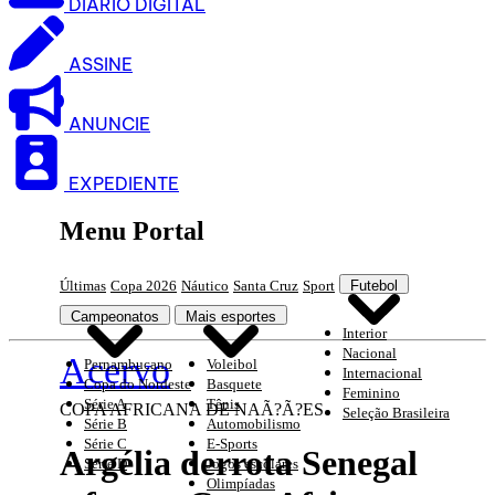
DIARIO DIGITAL
ASSINE
ANUNCIE
EXPEDIENTE
Menu Portal
Últimas
Copa 2026
Náutico
Santa Cruz
Sport
Futebol
Campeonatos
Mais esportes
Interior
Nacional
Acervo
Pernambucano
Voleibol
Internacional
Copa do Nordeste
Basquete
Feminino
Série A
Tênis
COPA AFRICANA DE NAÃ?Ã?ES
Seleção Brasileira
Série B
Automobilismo
Série C
E-Sports
Argélia derrota Senegal
Série D
Jogos escolares
Olimpíadas