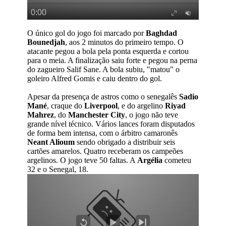
O único gol do jogo foi marcado por
Baghdad
Bounedjah
, aos 2 minutos do primeiro tempo. O
atacante pegou a bola pela ponta esquerda e cortou
para o meia. A finalização saiu forte e pegou na perna
do zagueiro Salif Sane. A bola subiu, "matou" o
goleiro Alfred Gomis e caiu dentro do gol.
Apesar da presença de astros como o senegalês
Sadio
Mané
, craque do
Liverpool
, e do argelino
Riyad
Mahrez
, do
Manchester City
, o jogo não teve
grande nível técnico. Vários lances foram disputados
de forma bem intensa, com o árbitro camaronês
Neant Alioum
sendo obrigado a distribuir seis
cartões amarelos. Quatro receberam os campeões
argelinos. O jogo teve 50 faltas. A
Argélia
cometeu
32 e o Senegal, 18.