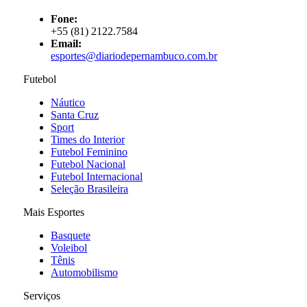
Fone:
+55 (81) 2122.7584
Email:
esportes@diariodepernambuco.com.br
Futebol
Náutico
Santa Cruz
Sport
Times do Interior
Futebol Feminino
Futebol Nacional
Futebol Internacional
Seleção Brasileira
Mais Esportes
Basquete
Voleibol
Tênis
Automobilismo
Serviços