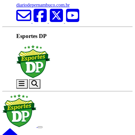
diariodepernambuco.com.br
Esportes DP