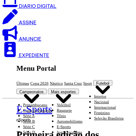
DIARIO DIGITAL
ASSINE
ANUNCIE
EXPEDIENTE
Menu Portal
Últimas
Copa 2026
Náutico
Santa Cruz
Sport
Futebol
Campeonatos
Mais esportes
Interior
Nacional
Pernambucano
Voleibol
E-Sports
Internacional
Copa do Nordeste
Basquete
Feminino
Série A
Tênis
Seleção Brasileira
eSports
Série B
Automobilismo
Série C
E-Sports
Primeira edição dos
Série D
Jogos escolares