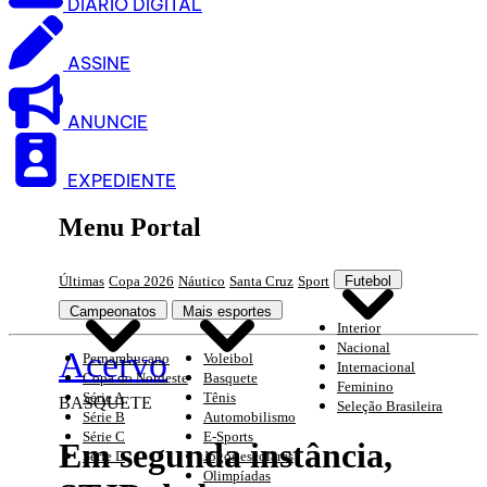
DIARIO DIGITAL
ASSINE
ANUNCIE
EXPEDIENTE
Menu Portal
Últimas
Copa 2026
Náutico
Santa Cruz
Sport
Futebol
Campeonatos
Mais esportes
Interior
Nacional
Acervo
Pernambucano
Voleibol
Internacional
Copa do Nordeste
Basquete
Feminino
Série A
Tênis
BASQUETE
Seleção Brasileira
Série B
Automobilismo
Série C
E-Sports
Em segunda instância,
Série D
Jogos escolares
Olimpíadas