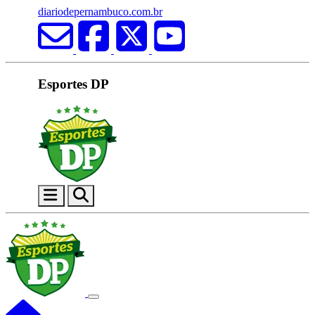
diariodepernambuco.com.br
Esportes DP