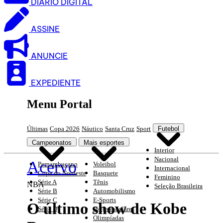
DIARIO DIGITAL
ASSINE
ANUNCIE
EXPEDIENTE
Menu Portal
Últimas
Copa 2026
Náutico
Santa Cruz
Sport
Futebol
Campeonatos
Mais esportes
Interior
Nacional
Acervo
Pernambucano
Voleibol
Internacional
Copa do Nordeste
Basquete
Feminino
Série A
Tênis
NBA
Seleção Brasileira
Série B
Automobilismo
Série C
E-Sports
O último show de Kobe
Série D
Jogos escolares
Olimpíadas