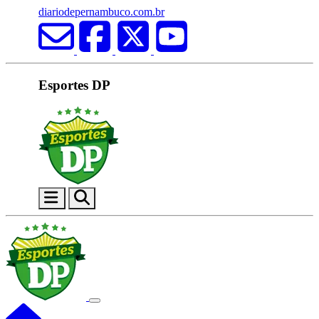
diariodepernambuco.com.br
Esportes DP