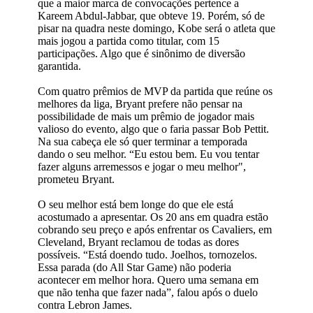
que a maior marca de convocações pertence a
Kareem Abdul-Jabbar, que obteve 19. Porém, só de
pisar na quadra neste domingo, Kobe será o atleta que
mais jogou a partida como titular, com 15
participações. Algo que é sinônimo de diversão
garantida.
Com quatro prêmios de MVP da partida que reúne os
melhores da liga, Bryant prefere não pensar na
possibilidade de mais um prêmio de jogador mais
valioso do evento, algo que o faria passar Bob Pettit.
Na sua cabeça ele só quer terminar a temporada
dando o seu melhor. “Eu estou bem. Eu vou tentar
fazer alguns arremessos e jogar o meu melhor",
prometeu Bryant.
O seu melhor está bem longe do que ele está
acostumado a apresentar. Os 20 ans em quadra estão
cobrando seu preço e após enfrentar os Cavaliers, em
Cleveland, Bryant reclamou de todas as dores
possíveis. “Está doendo tudo. Joelhos, tornozelos.
Essa parada (do All Star Game) não poderia
acontecer em melhor hora. Quero uma semana em
que não tenha que fazer nada”, falou após o duelo
contra Lebron James.