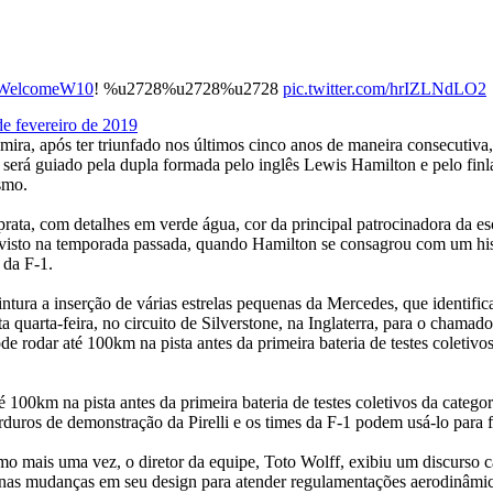
WelcomeW10
! %u2728%u2728%u2728
pic.twitter.com/hrIZLNdLO2
de fevereiro de 2019
a, após ter triunfado nos últimos cinco anos de maneira consecutiva, 
rá guiado pela dupla formada pelo inglês Lewis Hamilton e pelo finlan
smo.
a, com detalhes em verde água, cor da principal patrocinadora da escu
visto na temporada passada, quando Hamilton se consagrou com um his
 da F-1.
ra a inserção de várias estrelas pequenas da Mercedes, que identific
ta quarta-feira, no circuito de Silverstone, na Inglaterra, para o cha
e rodar até 100km na pista antes da primeira bateria de testes coletiv
100km na pista antes da primeira bateria de testes coletivos da categ
duros de demonstração da Pirelli e os times da F-1 podem usá-lo para 
mo mais uma vez, o diretor da equipe, Toto Wolff, exibiu um discurso ca
nas mudanças em seu design para atender regulamentações aerodinâmica