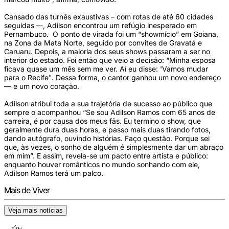
Cansado das turnês exaustivas – com rotas de até 60 cidades
seguidas –-, Adilson encontrou um refúgio inesperado em
Pernambuco. O ponto de virada foi um “showmício” em Goiana,
na Zona da Mata Norte, seguido por convites de Gravatá e
Caruaru. Depois, a maioria dos seus shows passaram a ser no
interior do estado. Foi então que veio a decisão: “Minha esposa
ficava quase um mês sem me ver. Aí eu disse: 'Vamos mudar
para o Recife". Dessa forma, o cantor ganhou um novo endereço
— e um novo coração.
Adilson atribui toda a sua trajetória de sucesso ao público que
sempre o acompanhou “Se sou Adilson Ramos com 65 anos de
carreira, é por causa dos meus fãs. Eu termino o show, que
geralmente dura duas horas, e passo mais duas tirando fotos,
dando autógrafo, ouvindo histórias. Faço questão. Porque sei
que, às vezes, o sonho de alguém é simplesmente dar um abraço
em mim”. E assim, revela-se um pacto entre artista e público:
enquanto houver românticos no mundo sonhando com ele,
Adilson Ramos terá um palco.
Mais de Viver
Veja mais notícias