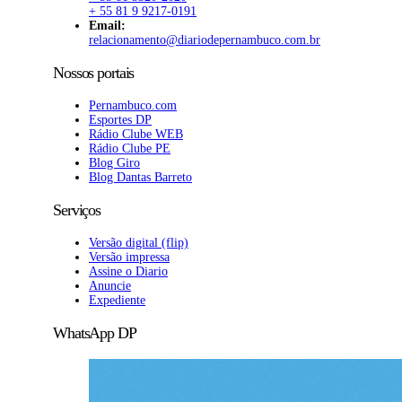
+ 55 81 9 9217-0191
Email:
relacionamento@diariodepernambuco.com.br
Nossos portais
Pernambuco.com
Esportes DP
Rádio Clube WEB
Rádio Clube PE
Blog Giro
Blog Dantas Barreto
Serviços
Versão digital (flip)
Versão impressa
Assine o Diario
Anuncie
Expediente
WhatsApp DP