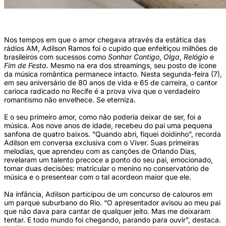
(Foto: Arquivo/DP)
Nos tempos em que o amor chegava através da estática das
rádios AM, Adilson Ramos foi o cupido que enfeitiçou milhões de
brasileiros com sucessos como
Sonhar Contigo
,
Olga
,
Relógio
e
Fim de Festa
. Mesmo na era dos streamings, seu posto de ícone
da música romântica permanece intacto. Nesta segunda-feira (7),
em seu aniversário de 80 anos de vida e 65 de carreira, o cantor
carioca radicado no Recife é a prova viva que o verdadeiro
romantismo não envelhece. Se eterniza.
E o seu primeiro amor, como não poderia deixar de ser, foi a
música. Aos nove anos de idade, recebeu do pai uma pequena
sanfona de quatro baixos. “Quando abri, fiquei doidinho”, recorda
Adilson em conversa exclusiva com o Viver. Suas primeiras
melodias, que aprendeu com as canções de Orlando Dias,
revelaram um talento precoce a ponto do seu pai, emocionado,
tomar duas decisões: matricular o menino no conservatório de
música e o presentear com o tal acordeon maior que ele.
Na infância, Adilson participou de um concurso de calouros em
um parque suburbano do Rio. “O apresentador avisou ao meu pai
que não dava para cantar de qualquer jeito. Mas me deixaram
tentar. E todo mundo foi chegando, parando para ouvir”, destaca.