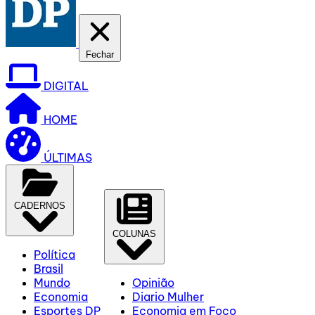
Fechar
DIGITAL
HOME
ÚLTIMAS
CADERNOS
COLUNAS
Política
Brasil
Mundo
Opinião
Economia
Diario Mulher
Esportes DP
Economia em Foco