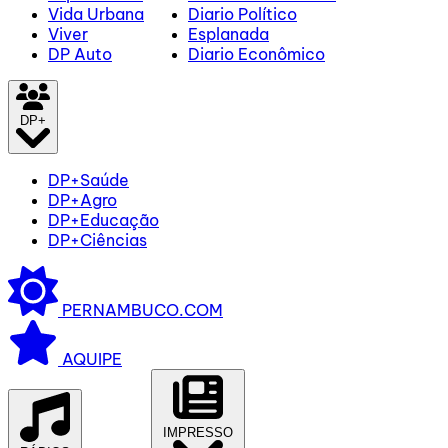
Vida Urbana
Diario Político
Viver
Esplanada
DP Auto
Diario Econômico
DP+
DP+Saúde
DP+Agro
DP+Educação
DP+Ciências
PERNAMBUCO.COM
AQUIPE
IMPRESSO