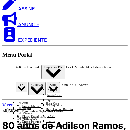
ASSINE
ANUNCIE
EXPEDIENTE
Menu Portal
Política
Economia
Esportes DP
Brasil
Mundo
Vida Urbana
Viver
DP+
Colunas
Blogs
Xinhua
CRI
Acervo
Náutico
Santa Cruz
Sport
DP Auto
Blog Giro
Viver
Olimpíadas
Diario Mulher
DP +Agro
Blog Dantas Barreto
MÚSICA
Basquete
Economia e Negócios Em Foco
DP +Saúde
Vôlei
Diario Econômico
DP +Educação
Tênis
80 anos de Adilson Ramos,
Diario Político
DP +Ciências
Automobilismo
Esplanada