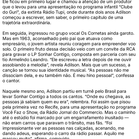
Ele ficou em primeiro lugar e chamou a atenção de um produtor
que o levou para uma apresentação no programa infantil “Clube
do Guri”, da extinta Rádio Tupi, onde durante dois anos Adilson
começou a escrever, sem saber, o primeiro capítulo de uma
trajetória extraordinária.
Em seguida, ingressou no grupo vocal Os Cornetas ainda garoto.
Mas em 1963, aconselhado pelo pai que atuava como
empresário, o jovem artista reuniu coragem para empreender voo
solo. O primeiro fruto dessa decisão veio com um convite da RCA
para gravar o LP Sonhar Contigo, composta em parceria com seu
tio Armelindo Leandro. “Ele escreveu a letra depois de me ouvir
assobiando a melodia”, revela Adilson. Mais que um sucesso, a
canção se tornou sua identidade musical. “As pessoas não me
dissociam dela, e eu também não. É meu hino pessoal”, confessa
o cantor.
Naquele mesmo ano, Adilson partiu em turnê pelo Brasil para
levar Sonhar Contigo a todos os cantos. “Onde eu chegava, as
pessoas já sabiam quem eu era”, relembra. Foi assim que pisou
pela primeira vez no Recife, para uma apresentação no programa
Você Faz o Show, da Rádio Jornal do Commercio. Mas o caminho
até o estúdio foi marcado por um engarrafamento inusitado —
não eram carros que paravam o trânsito, mas fãs. “Foi
impressionante ver as pessoas nas calçadas, acenando, me
dando adeus, esperando o carro da rádio passar. Aquilo me
marcou muito”, afirma, comovido.