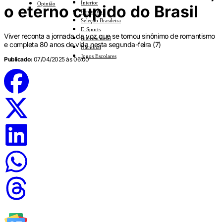
Interior
Opinião
o eterno cupido do Brasil
Feminino
Seleção Brasileira
E-Sports
Viver reconta a jornada da voz que se tornou sinônimo de romantismo
Internacional
e completa 80 anos de vida nesta segunda-feira (7)
Nacional
Jogos Escolares
Publicado:
07/04/2025 às 06:00