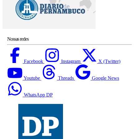
Nossas redes
Facebook
Instagram
X (Twitter)
Youtube
Threads
Google News
WhatsApp DP