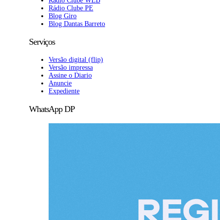
Rádio Clube WEB
Rádio Clube PE
Blog Giro
Blog Dantas Barreto
Serviços
Versão digital (flip)
Versão impressa
Assine o Diario
Anuncie
Expediente
WhatsApp DP