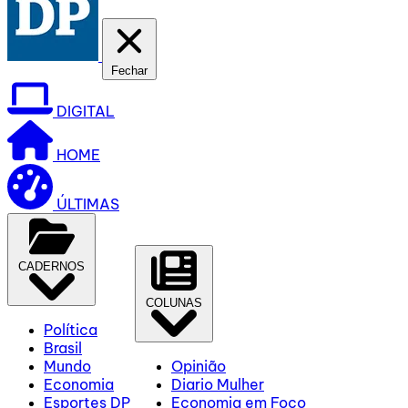
Fechar
DIGITAL
HOME
ÚLTIMAS
CADERNOS
COLUNAS
Política
Brasil
Mundo
Opinião
Economia
Diario Mulher
Esportes DP
Economia em Foco