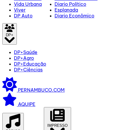
Vida Urbana
Diario Político
Viver
Esplanada
DP Auto
Diario Econômico
DP+
DP+Saúde
DP+Agro
DP+Educação
DP+Ciências
PERNAMBUCO.COM
AQUIPE
IMPRESSO