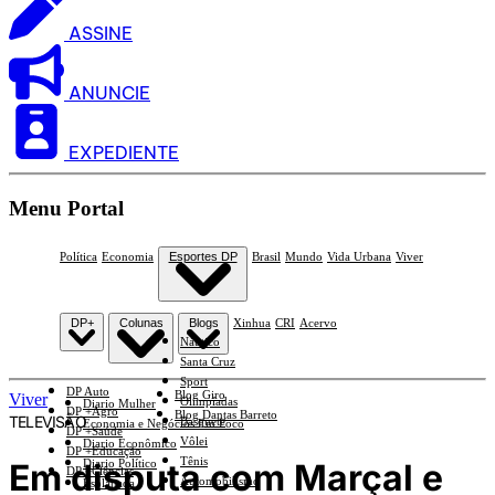
ASSINE
ANUNCIE
EXPEDIENTE
Menu Portal
Política
Economia
Esportes DP
Brasil
Mundo
Vida Urbana
Viver
DP+
Colunas
Blogs
Xinhua
CRI
Acervo
Náutico
Santa Cruz
Sport
DP Auto
Blog Giro
Viver
Olimpíadas
Diario Mulher
DP +Agro
Blog Dantas Barreto
TELEVISÃO
Basquete
Economia e Negócios Em Foco
DP +Saúde
Vôlei
Diario Econômico
DP +Educação
Tênis
Em disputa com Marçal e
Diario Político
DP +Ciências
Automobilismo
Esplanada