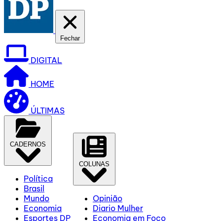
Fechar
DIGITAL
HOME
ÚLTIMAS
CADERNOS
COLUNAS
Política
Brasil
Mundo
Opinião
Economia
Diario Mulher
Esportes DP
Economia em Foco