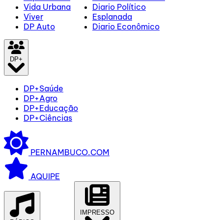
Vida Urbana
Diario Político
Viver
Esplanada
DP Auto
Diario Econômico
DP+
DP+Saúde
DP+Agro
DP+Educação
DP+Ciências
PERNAMBUCO.COM
AQUIPE
IMPRESSO