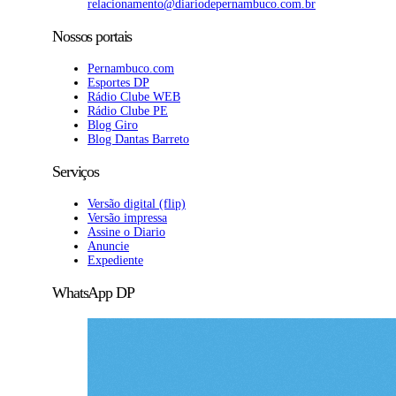
relacionamento@diariodepernambuco.com.br
Nossos portais
Pernambuco.com
Esportes DP
Rádio Clube WEB
Rádio Clube PE
Blog Giro
Blog Dantas Barreto
Serviços
Versão digital (flip)
Versão impressa
Assine o Diario
Anuncie
Expediente
WhatsApp DP