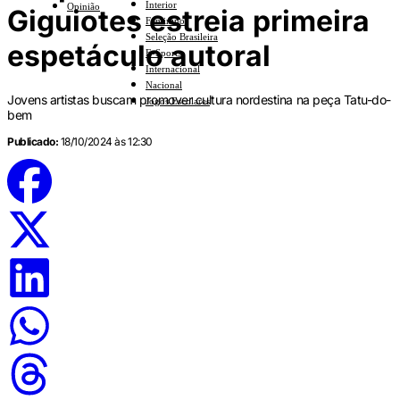
Interior
Opinião
Giguiotes estreia primeira
Feminino
Seleção Brasileira
espetáculo autoral
E-Sports
Internacional
Nacional
Jovens artistas buscam promover cultura nordestina na peça Tatu-do-
Jogos Escolares
bem
Publicado:
18/10/2024 às 12:30