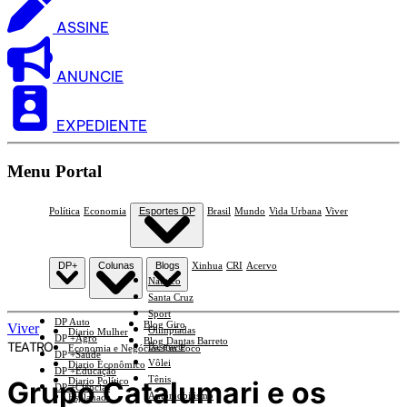
ASSINE
ANUNCIE
EXPEDIENTE
Menu Portal
Política
Economia
Esportes DP
Brasil
Mundo
Vida Urbana
Viver
DP+
Colunas
Blogs
Xinhua
CRI
Acervo
Náutico
Santa Cruz
Sport
DP Auto
Blog Giro
Viver
Olimpíadas
Diario Mulher
DP +Agro
Blog Dantas Barreto
TEATRO
Basquete
Economia e Negócios Em Foco
DP +Saúde
Vôlei
Diario Econômico
DP +Educação
Tênis
Grupo Catalumari e os
Diario Político
DP +Ciências
Automobilismo
Esplanada