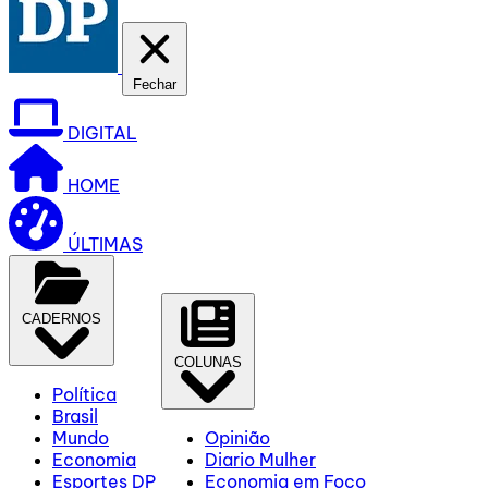
Fechar
DIGITAL
HOME
ÚLTIMAS
CADERNOS
COLUNAS
Política
Brasil
Mundo
Opinião
Economia
Diario Mulher
Esportes DP
Economia em Foco