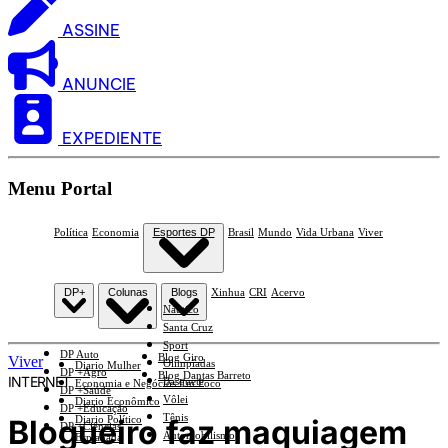
ASSINE
ANUNCIE
EXPEDIENTE
Menu Portal
Política
Economia
Esportes DP
Brasil
Mundo
Vida Urbana
Viver
DP+
Colunas
Blogs
Xinhua
CRI
Acervo
Náutico
Santa Cruz
Sport
DP Auto
Blog Giro
Viver
Olimpíadas
Diario Mulher
DP +Agro
Blog Dantas Barreto
INTERNET
Basquete
Economia e Negócios Em Foco
DP +Saúde
Vôlei
Diario Econômico
DP +Educação
Tênis
Blogueiro faz maquiagem
Diario Político
DP +Ciências
Automobilismo
Esplanada