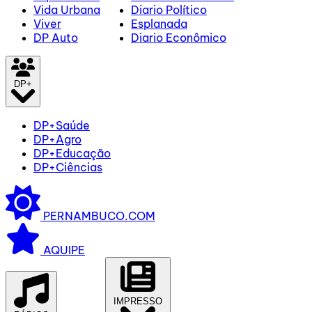
Vida Urbana
Diario Político
Viver
Esplanada
DP Auto
Diario Econômico
DP+
DP+Saúde
DP+Agro
DP+Educação
DP+Ciências
PERNAMBUCO.COM
AQUIPE
IMPRESSO