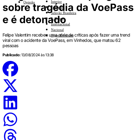
Interior
Opinião
sobre tragédia da VoePass
Feminino
Seleção Brasileira
e é detonado
E-Sports
Internacional
Nacional
Felipe Valentim recebeu uma série de críticas após fazer uma trend
Jogos Escolares
viral com o acidente da VoePass, em Vinhedos, que matou 62
pessoas
Publicado:
13/08/2024 às 13:38