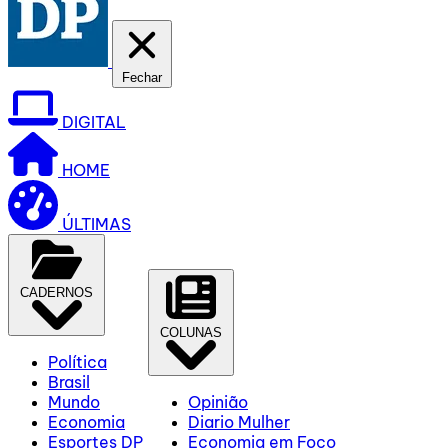
Fechar
DIGITAL
HOME
ÚLTIMAS
CADERNOS
COLUNAS
Política
Brasil
Mundo
Opinião
Economia
Diario Mulher
Esportes DP
Economia em Foco