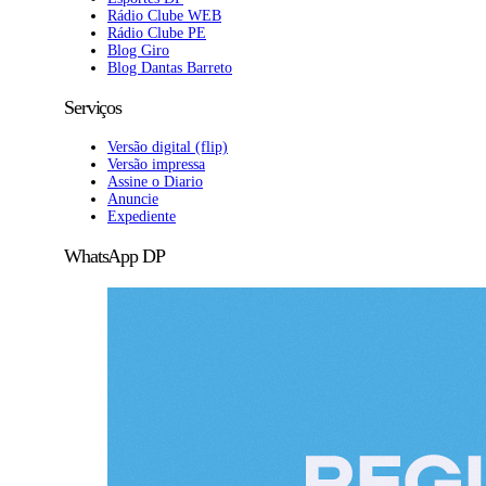
Rádio Clube WEB
Rádio Clube PE
Blog Giro
Blog Dantas Barreto
Serviços
Versão digital (flip)
Versão impressa
Assine o Diario
Anuncie
Expediente
WhatsApp DP