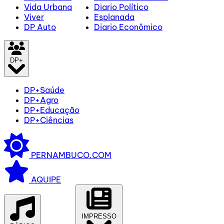
Vida Urbana
Diario Político
Viver
Esplanada
DP Auto
Diario Econômico
DP+
DP+Saúde
DP+Agro
DP+Educação
DP+Ciências
PERNAMBUCO.COM
AQUIPE
IMPRESSO