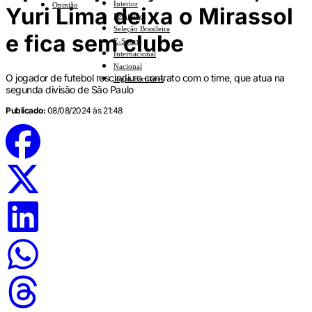
Interior
Opinião
Yuri Lima deixa o Mirassol
Feminino
Seleção Brasileira
e fica sem clube
E-Sports
Internacional
Nacional
O jogador de futebol rescindiu o contrato com o time, que atua na
Jogos Escolares
segunda divisão de São Paulo
Publicado:
08/08/2024 às 21:48