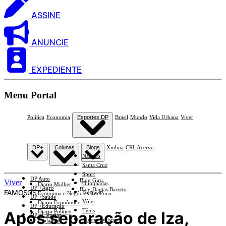
ASSINE
ANUNCIE
EXPEDIENTE
Menu Portal
Política
Economia
Esportes DP
Brasil
Mundo
Vida Urbana
Viver
DP+
Colunas
Blogs
Xinhua
CRI
Acervo
Náutico
Santa Cruz
Sport
DP Auto
Blog Giro
Viver
Olimpíadas
Diario Mulher
DP +Agro
Blog Dantas Barreto
FAMOSOS
Basquete
Economia e Negócios Em Foco
DP +Saúde
Vôlei
Diario Econômico
DP +Educação
Tênis
Após separação de Iza,
Diario Político
DP +Ciências
Automobilismo
Esplanada