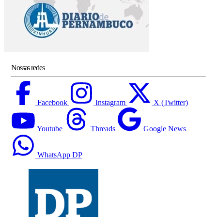
Nossas redes
Facebook
Instagram
X (Twitter)
Youtube
Threads
Google News
WhatsApp DP