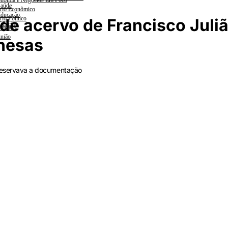
nomia e Negócios Em Foco
aúde
rio Econômico
ducação
rio Político
de acervo de Francisco Juliã
iências
lanada
nião
onesas
 preservava a documentação