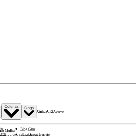
Colunas
Blogs
Xinhua
CRI
Acervo
to
Blog Giro
rio Mulher
gro
Blog Dantas Barreto