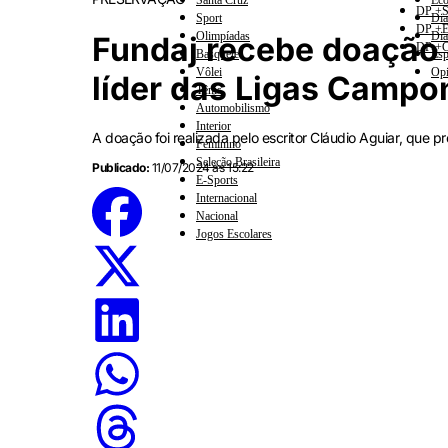
Santa Cruz
Eco
DP +S
Sport
Dia
DP +E
Olimpíadas
Dia
Fundaj recebe doação 
DP +C
Basquete
Esp
Vôlei
Opi
líder das Ligas Camp
Tênis
Automobilismo
Interior
A doação foi realizada pelo escritor Cláudio Aguiar, que
Feminino
Seleção Brasileira
Publicado:
11/07/2024 às 15:22
E-Sports
Internacional
Nacional
Jogos Escolares