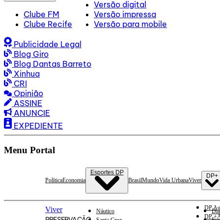
Versão digital
Clube FM
Versão impressa
Clube Recife
Versão para mobile
Publicidade Legal
Blog Giro
Blog Dantas Barreto
Xinhua
CRI
Opinião
ASSINE
ANUNCIE
EXPEDIENTE
Menu Portal
Esportes DP
DP+
Política
Economia
Brasil
Mundo
Vida Urbana
Viver
DP Au
Viver
Náutico
Dia
DP +A
PRESERVAÇÃO