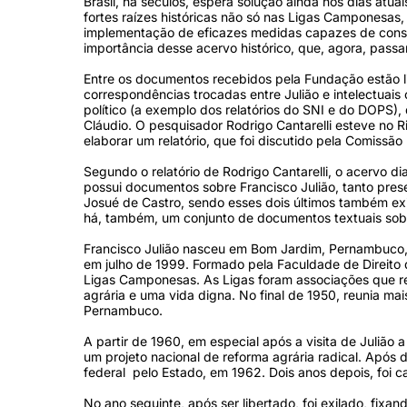
Brasil, há séculos, espera solução ainda nos dias atu
fortes raízes históricas não só nas Ligas Camponesa
implementação de eficazes medidas capazes de consol
importância desse acervo histórico, que, agora, pas
Entre os documentos recebidos pela Fundação estão livr
correspondências trocadas entre Julião e intelectuais
político (a exemplo dos relatórios do SNI e do DOPS)
Cláudio. O pesquisador Rodrigo Cantarelli esteve no R
elaborar um relatório, que foi discutido pela Comiss
Segundo o relatório de Rodrigo Cantarelli, o acervo 
possui documentos sobre Francisco Julião, tanto pres
Josué de Castro, sendo esses dois últimos também exi
há, também, um conjunto de documentos textuais sobre
Francisco Julião nasceu em Bom Jardim, Pernambuco,
em julho de 1999. Formado pela Faculdade de Direito
Ligas Camponesas. As Ligas foram associações que re
agrária e uma vida digna. No final de 1950, reunia m
Pernambuco.
A partir de 1960, em especial após a visita de Juliã
um projeto nacional de reforma agrária radical. Apó
federal pelo Estado, em 1962. Dois anos depois, foi c
No ano seguinte, após ser libertado, foi exilado, fi