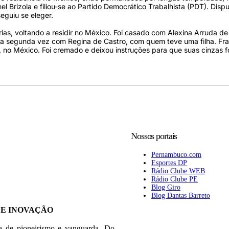
l Brizola e filiou-se ao Partido Democrático Trabalhista (PDT). Disp
eguiu se eleger.
as, voltando a residir no México. Foi casado com Alexina Arruda de
ela segunda vez com Regina de Castro, com quem teve uma filha. Fr
, no México. Foi cremado e deixou instruções para que suas cinzas 
Nossos portais
Pernambuco.com
Esportes DP
Rádio Clube WEB
Rádio Clube PE
Blog Giro
Blog Dantas Barreto
 E INOVAÇÃO
ia de pioneirismo e vanguarda. Do