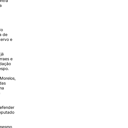
ontra
a
do
a de
cervo e
já
rraes e
ndação
espo.
Morelos,
das
rma
m
defender
deputado
, mesmo