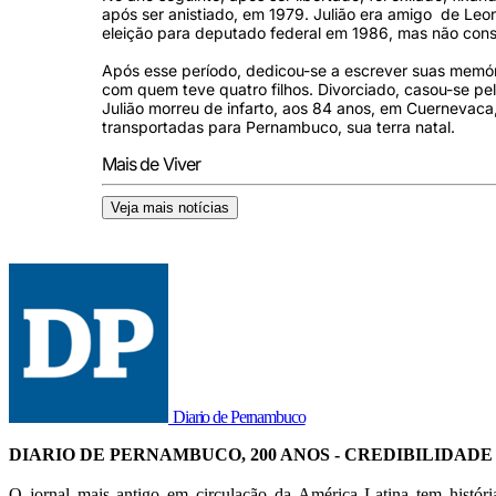
após ser anistiado, em 1979. Julião era amigo de Leone
eleição para deputado federal em 1986, mas não cons
Após esse período, dedicou-se a escrever suas memóri
com quem teve quatro filhos. Divorciado, casou-se p
Julião morreu de infarto, aos 84 anos, em Cuernevaca
transportadas para Pernambuco, sua terra natal.
Mais de Viver
Veja mais notícias
Diario de Pernambuco
DIARIO DE PERNAMBUCO, 200 ANOS - CREDIBILIDADE
O jornal mais antigo em circulação da América Latina tem histór