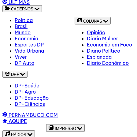
ÚLTIMAS
CADERNOS
Política
COLUNAS
Brasil
Mundo
Opinião
Economia
Diario Mulher
Esportes DP
Economia em Foco
Vida Urbana
Diario Político
Viver
Esplanada
DP Auto
Diario Econômico
DP+
DP+Saúde
DP+Agro
DP+Educação
DP+Ciências
PERNAMBUCO.COM
AQUIPE
IMPRESSO
RÁDIOS