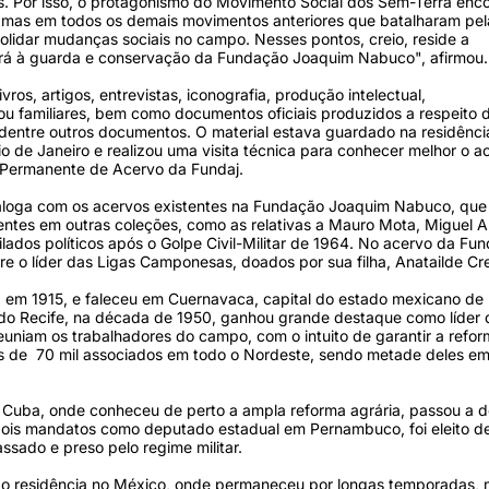
ais. Por isso, o protagonismo do Movimento Social dos Sem-Terra enc
s, mas em todos os demais movimentos anteriores que batalharam pel
idar mudanças sociais no campo. Nesses pontos, creio, reside a
sará à guarda e conservação da Fundação Joaquim Nabuco", afirmou.
os, artigos, entrevistas, iconografia, produção intelectual,
 ou familiares, bem como documentos oficiais produzidos a respeito 
, dentre outros documentos. O material estava guardado na residênci
io de Janeiro e realizou uma visita técnica para conhecer melhor o a
ão Permanente de Acervo da Fundaj.
dialoga com os acervos existentes na Fundação Joaquim Nabuco, que 
entes em outras coleções, como as relativas a Mauro Mota, Miguel A
lados políticos após o Golpe Civil-Militar de 1964. No acervo da Fu
 o líder das Ligas Camponesas, doados por sua filha, Anatailde Cr
 em 1915, e faleceu em Cuernavaca, capital do estado mexicano de 
 do Recife, na década de 1950, ganhou grande destaque como líder 
uniam os trabalhadores do campo, com o intuito de garantir a refo
ais de 70 mil associados em todo o Nordeste, sendo metade deles e
o a Cuba, onde conheceu de perto a ampla reforma agrária, passou a 
s dois mandatos como deputado estadual em Pernambuco, foi eleito 
assado e preso pelo regime militar.
xando residência no México, onde permaneceu por longas temporadas