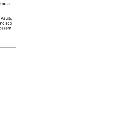
utou a
 Paula,
ancisco
fossem