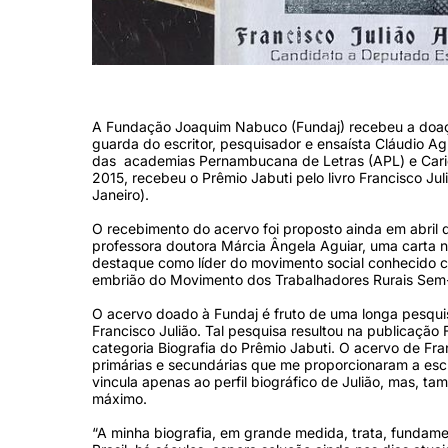
(Divulgação)
A Fundação Joaquim Nabuco (Fundaj) recebeu a doaçã
guarda do escritor, pesquisador e ensaísta Cláudio Aguia
das academias Pernambucana de Letras (APL) e Carioca 
2015, recebeu o Prêmio Jabuti pelo livro Francisco Juli
Janeiro).
O recebimento do acervo foi proposto ainda em abril
professora doutora Márcia Ângela Aguiar, uma carta n
destaque como líder do movimento social conhecido 
embrião do Movimento dos Trabalhadores Rurais Sem
O acervo doado à Fundaj é fruto de uma longa pesquisa 
Francisco Julião. Tal pesquisa resultou na publicação
categoria Biografia do Prêmio Jabuti. O acervo de Fra
primárias e secundárias que me proporcionaram a escre
vincula apenas ao perfil biográfico de Julião, mas, t
máximo.
“A minha biografia, em grande medida, trata, fundame