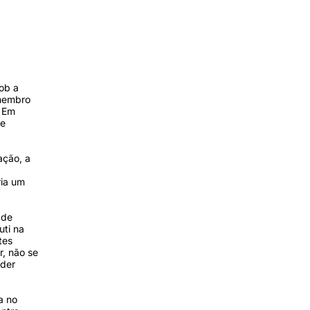
ob a
e membro
. Em
de
ação, a
ria um
 de
uti na
tes
r, não se
íder
a no