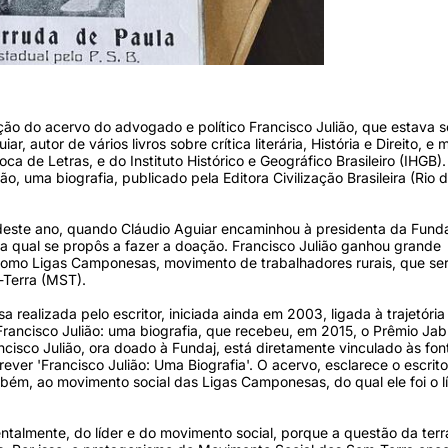
o do acervo do advogado e político Francisco Julião, que estava s
r, autor de vários livros sobre crítica literária, História e Direito, 
de Letras, e do Instituto Histórico e Geográfico Brasileiro (IHGB)
ão, uma biografia, publicado pela Editora Civilização Brasileira (Rio 
 deste ano, quando Cláudio Aguiar encaminhou à presidenta da Fund
a qual se propôs a fazer a doação. Francisco Julião ganhou grande
como Ligas Camponesas, movimento de trabalhadores rurais, que se
-Terra (MST).
realizada pelo escritor, iniciada ainda em 2003, ligada à trajetória
 Francisco Julião: uma biografia, que recebeu, em 2015, o Prêmio Jab
ncisco Julião, ora doado à Fundaj, está diretamente vinculado às fon
ver 'Francisco Julião: Uma Biografia'. O acervo, esclarece o escrito
ambém, ao movimento social das Ligas Camponesas, do qual ele foi o l
ntalmente, do líder e do movimento social, porque a questão da terr