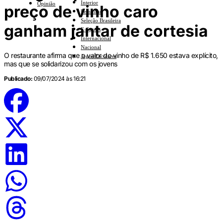
Interior
Opinião
preço de vinho caro
Feminino
Seleção Brasileira
ganham jantar de cortesia
E-Sports
Internacional
Nacional
O restaurante afirma que o valor do vinho de R$ 1.650 estava explícito,
Jogos Escolares
mas que se solidarizou com os jovens
Publicado:
09/07/2024 às 16:21