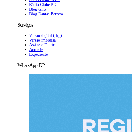
Rádio Clube PE
Blog Giro
Blog Dantas Barreto
Serviços
Versão digital (flip)
Versão impressa
Assine o Diario
Anuncie
Expediente
WhatsApp DP