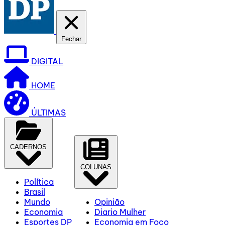
Fechar
DIGITAL
HOME
ÚLTIMAS
CADERNOS
COLUNAS
Política
Brasil
Mundo
Opinião
Economia
Diario Mulher
Esportes DP
Economia em Foco