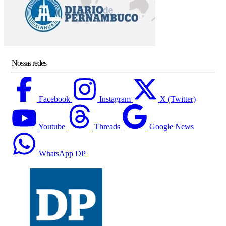
Nossas redes
Facebook
Instagram
X (Twitter)
Youtube
Threads
Google News
WhatsApp DP