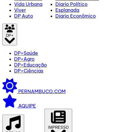
Vida Urbana
Diario Político
Viver
Esplanada
DP Auto
Diario Econômico
DP+
DP+Saúde
DP+Agro
DP+Educação
DP+Ciências
PERNAMBUCO.COM
AQUIPE
IMPRESSO