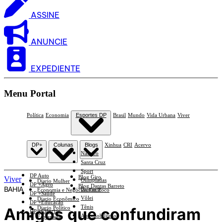
ASSINE
ANUNCIE
EXPEDIENTE
Menu Portal
Política
Economia
Esportes DP
Brasil
Mundo
Vida Urbana
Viver
DP+
Colunas
Blogs
Xinhua
CRI
Acervo
Náutico
Santa Cruz
Sport
DP Auto
Blog Giro
Viver
Olimpíadas
Diario Mulher
DP +Agro
Blog Dantas Barreto
BAHIA
Basquete
Economia e Negócios Em Foco
DP +Saúde
Vôlei
Diario Econômico
DP +Educação
Tênis
Amigos que confundiram
Diario Político
DP +Ciências
Automobilismo
Esplanada