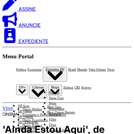
ASSINE
ANUNCIE
EXPEDIENTE
Menu Portal
Política
Economia
Esportes DP
Brasil
Mundo
Vida Urbana
Viver
DP+
Colunas
Blogs
Xinhua
CRI
Acervo
Náutico
Santa Cruz
Sport
DP Auto
Blog Giro
Viver
Olimpíadas
Diario Mulher
DP +Agro
Blog Dantas Barreto
CINEMA
Basquete
Economia e Negócios Em Foco
DP +Saúde
Vôlei
Diario Econômico
DP +Educação
Tênis
'Ainda Estou Aqui', de
Diario Político
DP +Ciências
Automobilismo
Esplanada