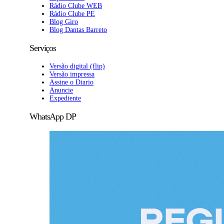
Rádio Clube WEB
Rádio Clube PE
Blog Giro
Blog Dantas Barreto
Serviços
Versão digital (flip)
Versão impressa
Assine o Diario
Anuncie
Expediente
WhatsApp DP