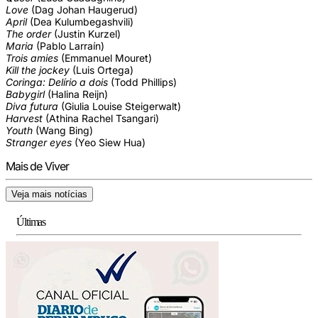
Love
(Dag Johan Haugerud)
April
(Dea Kulumbegashvili)
The order
(Justin Kurzel)
Maria
(Pablo Larraín)
Trois amies
(Emmanuel Mouret)
Kill the jockey
(Luis Ortega)
Coringa: Delírio a dois
(Todd Phillips)
Babygirl
(Halina Reijn)
Diva futura
(Giulia Louise Steigerwalt)
Harvest
(Athina Rachel Tsangari)
Youth
(Wang Bing)
Stranger eyes
(Yeo Siew Hua)
Mais de Viver
Veja mais notícias
Últimas