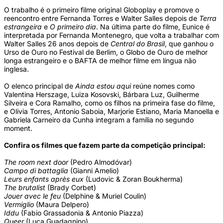
O trabalho é o primeiro filme original Globoplay e promove o
reencontro entre Fernanda Torres e Walter Salles depois de
Terra
estrangeira
e
O primeiro dia
. Na última parte do filme, Eunice é
interpretada por Fernanda Montenegro, que volta a trabalhar com
Walter Salles 26 anos depois de
Central do Brasil
, que ganhou o
Urso de Ouro no Festival de Berlim, o Globo de Ouro de melhor
longa estrangeiro e o BAFTA de melhor filme em língua não
inglesa.
O elenco principal de
Ainda estou aqui
reúne nomes como
Valentina Herszage, Luiza Kosovski, Bárbara Luz, Guilherme
Silveira e Cora Ramalho, como os filhos na primeira fase do filme,
e Olivia Torres, Antonio Saboia, Marjorie Estiano, Maria Manoella e
Gabriela Carneiro da Cunha integram a família no segundo
moment.
Confira os filmes que fazem parte da competição principal:
The room next door
(Pedro Almodóvar)
Campo di battaglia
(Gianni Amelio)
Leurs enfants après eux
(Ludovic & Zoran Boukherma)
The brutalist
(Brady Corbet)
Jouer avec le feu
(Delphine & Muriel Coulin)
Vermiglio
(Maura Delpero)
Iddu
(Fabio Grassadonia & Antonio Piazza)
Queer
(Luca Guadagnino)