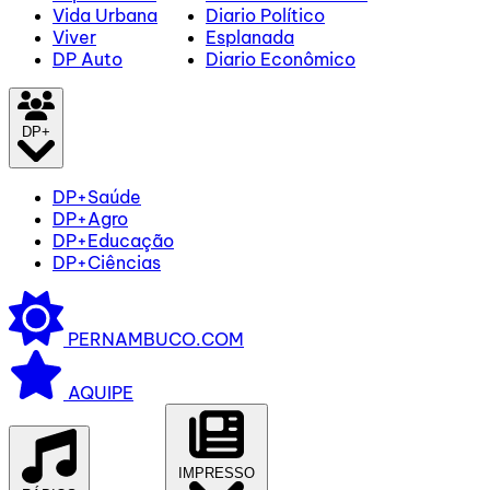
Vida Urbana
Diario Político
Viver
Esplanada
DP Auto
Diario Econômico
DP+
DP+Saúde
DP+Agro
DP+Educação
DP+Ciências
PERNAMBUCO.COM
AQUIPE
IMPRESSO