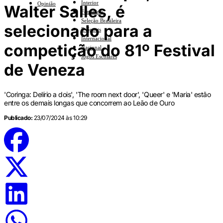
Interior
Opinião
Walter Salles, é
Feminino
Seleção Brasileira
selecionado para a
E-Sports
Internacional
competição do 81º Festival
Nacional
Jogos Escolares
de Veneza
'Coringa: Delírio a dois', 'The room next door', 'Queer' e 'Maria' estão
entre os demais longas que concorrem ao Leão de Ouro
Publicado:
23/07/2024 às 10:29