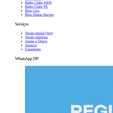
Rádio Clube WEB
Rádio Clube PE
Blog Giro
Blog Dantas Barreto
Serviços
Versão digital (flip)
Versão impressa
Assine o Diario
Anuncie
Expediente
WhatsApp DP