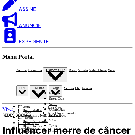
ASSINE
ANUNCIE
EXPEDIENTE
Menu Portal
Política
Economia
Esportes DP
Brasil
Mundo
Vida Urbana
Viver
DP+
Colunas
Blogs
Xinhua
CRI
Acervo
Náutico
Santa Cruz
Sport
DP Auto
Blog Giro
Viver
Olimpíadas
Diario Mulher
DP +Agro
Blog Dantas Barreto
REDES SOCIAIS
Basquete
Economia e Negócios Em Foco
DP +Saúde
Vôlei
Diario Econômico
DP +Educação
Tênis
Influencer morre de câncer
Diario Político
DP +Ciências
Automobilismo
Esplanada