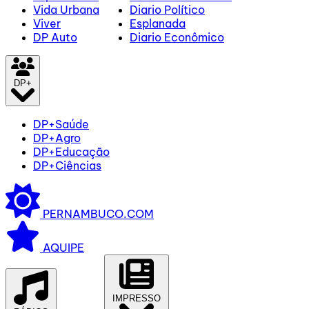
Vida Urbana
Diario Político
Viver
Esplanada
DP Auto
Diario Econômico
DP+
DP+Saúde
DP+Agro
DP+Educação
DP+Ciências
PERNAMBUCO.COM
AQUIPE
IMPRESSO