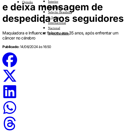
Interior
Opinião
e deixa mensagem de
Feminino
Seleção Brasileira
despedida aos seguidores
E-Sports
Internacional
Nacional
Maquiadora e Influencer faleceu aos 35 anos, após enfrentar um
Jogos Escolares
câncer no cérebro
Publicado:
14/06/2024 às 16:50